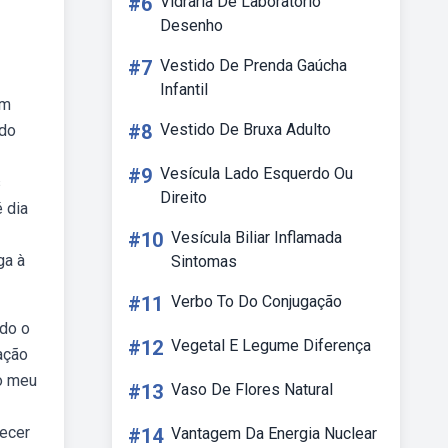
#6
Vidraria De Laboratorio
Desenho
#7
Vestido De Prenda Gaúcha
Infantil
om
#8
Vestido De Bruxa Adulto
udo
#9
Vesícula Lado Esquerdo Ou
s
Direito
é dia
#10
Vesícula Biliar Inflamada
ga à
Sintomas
#11
Verbo To Do Conjugação
udo o
#12
Vegetal E Legume Diferença
ação
ao meu
#13
Vaso De Flores Natural
decer
#14
Vantagem Da Energia Nuclear