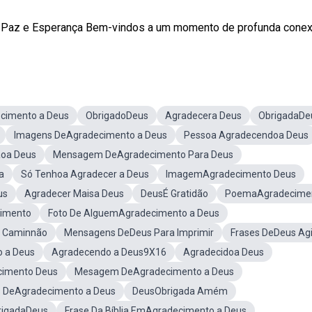
 Paz e Esperança Bem-vindos a um momento de profunda conexã
cimento a Deus
ObrigadoDeus
Agradecera Deus
ObrigadaDe
Imagens DeAgradecimento a Deus
Pessoa Agradecendoa Deus
ãoa Deus
Mensagem DeAgradecimento Para Deus
a
Só Tenhoa Agradecer a Deus
ImagemAgradecimento Deus
us
Agradecer Maisa Deus
DeusÉ Gratidão
PoemaAgradecime
cimento
Foto De AlguemAgradecimento a Deus
s Caminnão
Mensagens DeDeus Para Imprimir
Frases DeDeus Ag
 a Deus
Agradecendo a Deus9X16
Agradecidoa Deus
imento Deus
Mesagem DeAgradecimento a Deus
 DeAgradecimento a Deus
DeusObrigada Amém
rigadaDeus
Frase Da Bíblia EmAgradecimento a Deus