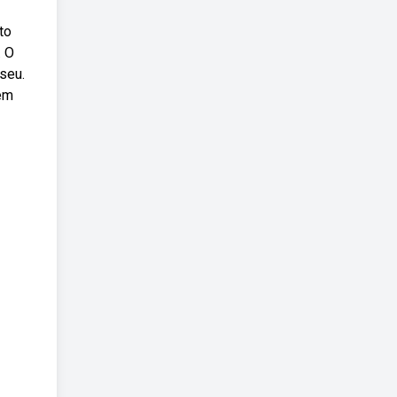
to
. O
seu.
em