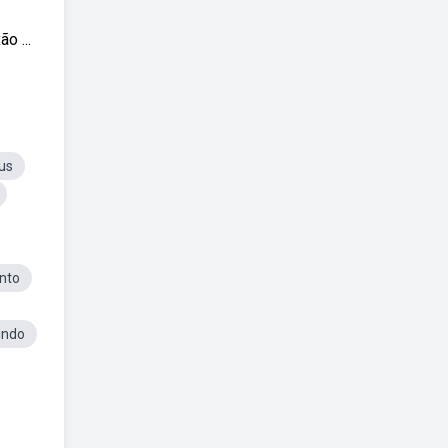
o ...
us
nto
indo