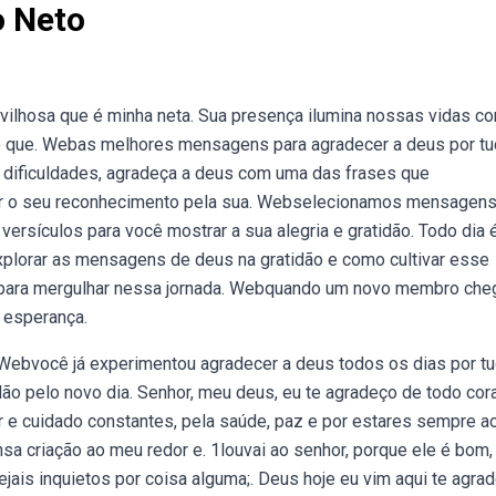
o Neto
ilhosa que é minha neta. Sua presença ilumina nossas vidas c
no que. Webas melhores mensagens para agradecer a deus por t
s dificuldades, agradeça a deus com uma das frases que
rar o seu reconhecimento pela sua. Webselecionamos mensagen
versículos para você mostrar a sua alegria e gratidão. Todo dia 
xplorar as mensagens de deus na gratidão e como cultivar esse
 para mergulhar nessa jornada. Webquando um novo membro che
e esperança.
Webvocê já experimentou agradecer a deus todos os dias por t
ão pelo novo dia. Senhor, meu deus, eu te agradeço de todo cor
r e cuidado constantes, pela saúde, paz e por estares sempre 
a criação ao meu redor e. 1louvai ao senhor, porque ele é bom,
jais inquietos por coisa alguma;. Deus hoje eu vim aqui te agra