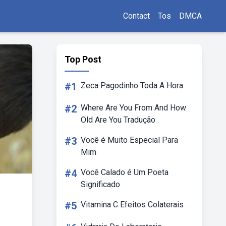
Contact
Tos
DMCA
Top Post
#1
Zeca Pagodinho Toda A Hora
#2
Where Are You From And How
Old Are You Tradução
#3
Você é Muito Especial Para
Mim
#4
Você Calado é Um Poeta
Significado
#5
Vitamina C Efeitos Colaterais