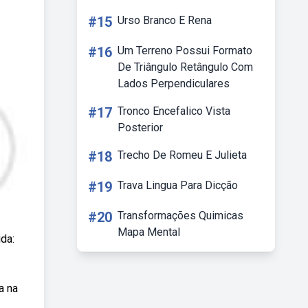
#15
Urso Branco E Rena
#16
Um Terreno Possui Formato
De Triângulo Retângulo Com
Lados Perpendiculares
#17
Tronco Encefalico Vista
Posterior
#18
Trecho De Romeu E Julieta
#19
Trava Lingua Para Dicção
#20
Transformações Quimicas
Mapa Mental
da:
a na