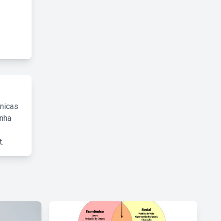
cnicas
inha
.