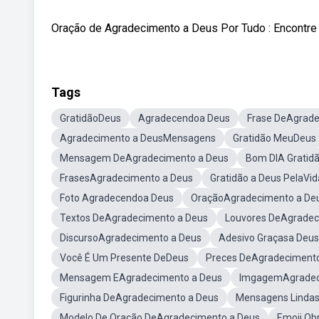
Oração de Agradecimento a Deus Por Tudo : Encontre
Tags
GratidãoDeus
Agradecendoa Deus
Frase DeAgrade
Agradecimento a DeusMensagens
Gratidão MeuDeus
Mensagem DeAgradecimento a Deus
Bom DIA Gratid
FrasesAgradecimento a Deus
Gratidão a Deus PelaVid
Foto Agradecendoa Deus
OraçãoAgradecimento a De
Textos DeAgradecimento a Deus
Louvores DeAgrade
DiscursoAgradecimento a Deus
Adesivo Graçasa Deu
Você É Um Presente DeDeus
Preces DeAgradecimento
Mensagem EAgradecimento a Deus
ImgagemAgradec
Figurinha DeAgradecimento a Deus
Mensagens Lindas
Modelo De Oração DeAgradecimento a Deus
Emoji Ob