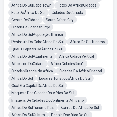
África Do SulCape Town
Fotos Da AfricaCidades
Foto DeÁfrica Do Sul
Cidades DoCanada
Centro DeCidade
South Africa City
CidadeDe Joanesburgo
África Do SulPopulação Branca
Península Do CaboÁfrica Do Sul
Africa Do SulTurismo
Qual 3 Capitais DaÁfrica Do Sul
Africa Do SulAtualmente
Africa CidadeVertical
Africanos DaCidade
Africa CidadesRica's
CidadesGrande Na Africa
Cidades Da ÁfricaOriental
AfricalDo Sul
Lugares TurísticosÁfrica Do Sul
Qual É a Capital DaÁfrica Do Sul
Maquete Das CidadesDa Africa Do Sul
Imagens De Cidades DoContinente Africano
Africa Do SulTurismo Pais
Bairros De AfricaDo Sul
Africa Do SulCultura
People DaÁfrica Do Sul