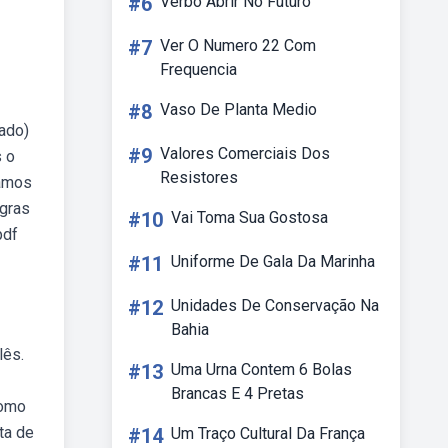
#6
Verbo Abrir No Futuro
#7
Ver O Numero 22 Com
Frequencia
#8
Vaso De Planta Medio
pado)
#9
Valores Comerciais Dos
s o
Resistores
ramos
egras
#10
Vai Toma Sua Gostosa
pdf
#11
Uniforme De Gala Da Marinha
#12
Unidades De Conservação Na
Bahia
lês.
#13
Uma Urna Contem 6 Bolas
Brancas E 4 Pretas
como
ta de
#14
Um Traço Cultural Da França