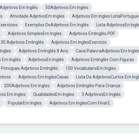
Adjetivos Em Inglês
50Adjetivos Em Ingles
es
Atividade AdjetivoEm Ingles
Adjetivos Em Ingles ListaPortugue
xercícios
Exemplos DeAdjetivos Em Inglês
Lista AdjetivosEn Ingl
s
Adjetivos SimplesEm Ingles
Adjetivos EmInglês PDF
30 Adjetivos EmInglês
Adjetivos Em InglesExercicio
Ingles
Adjetivos EmInglês 8 Ano
Caca PalavraAdjetivos Em Ingle
 Em Inglês
AdjetivosEn Inglés
Adjetivos EmInglês Com Figuras
Principais Adjetivos EmInglês
100 VocabularioEm Ingles
etivos
Adjetivos Em InglesCasas
Lista De AdjetivosCurtos Em Ing
200Adjetivos Em Ingles
Adjetivos EmInglês Para Criança
vos Em Ingles
QualidadesEm Ingles
3 AdjetivosEn Inglés
s
PopularEm Ingles
Adjetivos Em InglesCom Final E