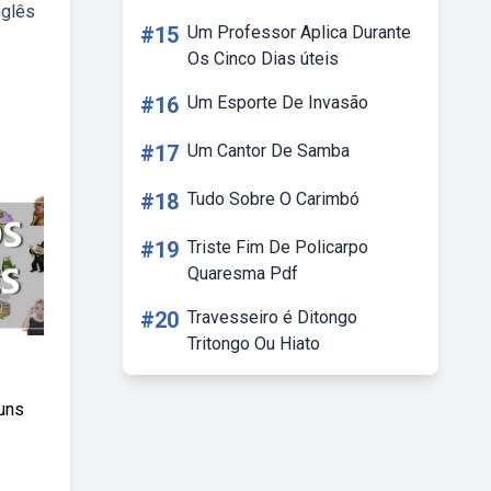
nglês
#15
Um Professor Aplica Durante
Os Cinco Dias úteis
#16
Um Esporte De Invasão
#17
Um Cantor De Samba
#18
Tudo Sobre O Carimbó
#19
Triste Fim De Policarpo
Quaresma Pdf
#20
Travesseiro é Ditongo
Tritongo Ou Hiato
uns