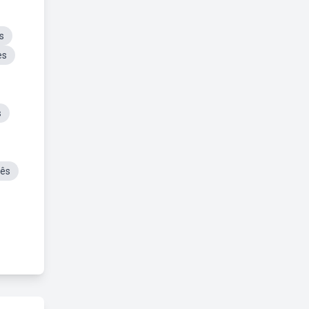
s
es
s
lês