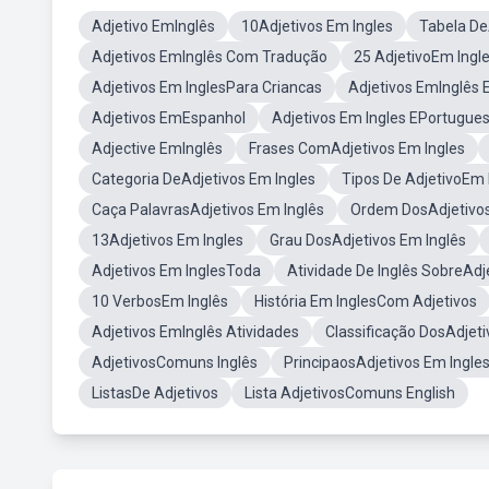
Adjetivo EmInglês
10Adjetivos Em Ingles
Tabela De
Adjetivos EmInglês Com Tradução
25 AdjetivoEm Ingl
Adjetivos Em InglesPara Criancas
Adjetivos EmInglês E
Adjetivos EmEspanhol
Adjetivos Em Ingles EPortugue
Adjective EmInglês
Frases ComAdjetivos Em Ingles
Categoria DeAdjetivos Em Ingles
Tipos De AdjetivoEm 
Caça PalavrasAdjetivos Em Inglês
Ordem DosAdjetivos
13Adjetivos Em Ingles
Grau DosAdjetivos Em Inglês
Adjetivos Em InglesToda
Atividade De Inglês SobreAdj
10 VerbosEm Inglês
História Em InglesCom Adjetivos
Adjetivos EmInglês Atividades
Classificação DosAdjeti
AdjetivosComuns Inglês
PrincipaosAdjetivos Em Ingle
ListasDe Adjetivos
Lista AdjetivosComuns English