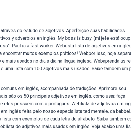
 através do estudo de adjetivos. Aperfeiçoe suas habilidades
tivos y adverbios en inglés: My boss is busy. (mi jefe está ocu
oss”. Paul is a fast worker. Webesta lista de adjetivos em inglê
e a encontrar muitos exemplos práticos! Webpor isso, hoje sepa
 e mais usados no dia a dia na língua inglesa. Webaprenda as r
os e uma lista com 100 adjetivos mais usados. Baixe também um 
s comuns em inglês, acompanhada de traduções. Aprimore seu
uais são os 50 principais adjetivos em inglês, como usar, faça
ue eles possuem com o português. Weblista de adjetivos em ing
em inglês feita pelo nosso especialista ted mentele, da babbel.
a lista com exemplos de cada letra do alfabeto. Saiba também 
blista de adjetivos mais usados em inglês. Veja abaixo uma lis