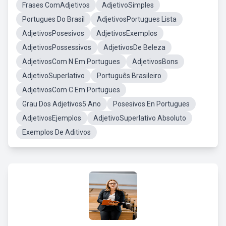
Frases ComAdjetivos
AdjetivoSimples
Portugues Do Brasil
AdjetivosPortugues Lista
AdjetivosPosesivos
AdjetivosExemplos
AdjetivosPossessivos
AdjetivosDe Beleza
AdjetivosCom N Em Portugues
AdjetivosBons
AdjetivoSuperlativo
Português Brasileiro
AdjetivosCom C Em Portugues
Grau Dos Adjetivos5 Ano
Posesivos En Portugues
AdjetivosEjemplos
AdjetivoSuperlativo Absoluto
Exemplos De Aditivos