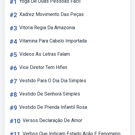
#1
Yoga De Duas Pessoas Fácil
#2
Xadrez Movimento Das Peças
#3
Vitoria Regia Da Amazonia
#4
Vitamina Para Cabelo Importada
#5
Videos As Letras Falam
#6
Vice Diretor Tem Hífen
#7
Vestido Para O Dia Dia Simples
#8
Vestido De Senhora Simples
#9
Vestido De Prenda Infantil Rosa
#10
Versos Declaração De Amor
#11
Verbos Que Indicam Estado Ação E Fenomeno