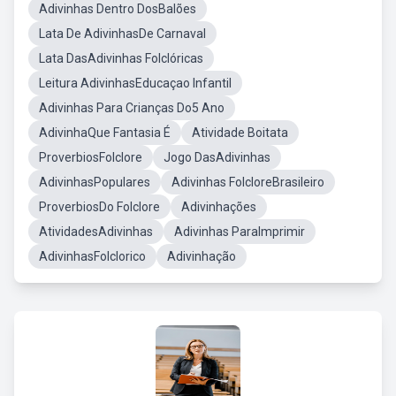
Adivinhas Dentro DosBalões
Lata De AdivinhasDe Carnaval
Lata DasAdivinhas Folclóricas
Leitura AdivinhasEducaçao Infantil
Adivinhas Para Crianças Do5 Ano
AdivinhaQue Fantasia É
Atividade Boitata
ProverbiosFolclore
Jogo DasAdivinhas
AdivinhasPopulares
Adivinhas FolcloreBrasileiro
ProverbiosDo Folclore
Adivinhações
AtividadesAdivinhas
Adivinhas ParaImprimir
AdivinhasFolclorico
Adivinhação