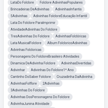
LataDo Folclore
Folclore AdivinhasPopulares
Brincadeiras DeAdivinhas
AdivinhasInfantis
5Adivinhas
Adivinhas FolcloreEducação Infantil
Lata Do Folclore ParaImprimir
AtividadeAdivinhas Do Folclore
TresAdivinhas Do Folclore
AdivinhasFolclóricas
Lata MusicalFolclore
Album FolcloricoAdivinhas
Advinhas Folcloricas
Personagens Do FolcloreBrasileiro Atividades
Dinamica DeAdivinha Folclore
AdivinhasDivertidas
Adivinhar
Adivinhas Do Folclore1º Ano
Cantinho DoSaber Folclore
Cruzadinha DaAdivinha
AdivinhasFolflore
2Adivinhas
3Adivinhas Do Folclore
Adivinhas DosPersonagens Do Folclore
AdivinhaJunina Atividade