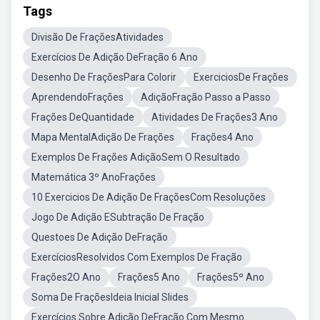
Tags
Divisão De FraçõesAtividades
Exercícios De Adição DeFração 6 Ano
Desenho De FraçõesPara Colorir
ExerciciosDe Frações
AprendendoFrações
AdiçãoFração Passo a Passo
Frações DeQuantidade
Atividades De Frações3 Ano
Mapa MentalAdição De Frações
Frações4 Ano
Exemplos De Frações AdiçãoSem O Resultado
Matemática 3º AnoFrações
10 Exercicios De Adição De FraçõesCom Resoluções
Jogo De Adição ESubtração De Fração
Questoes De Adição DeFração
ExercíciosResolvidos Com Exemplos De Fração
Frações2O Ano
Frações5 Ano
Frações5º Ano
Soma De FraçõesIdeia Inicial Slides
Exercícios Sobre Adição DeFração Com Mesmo