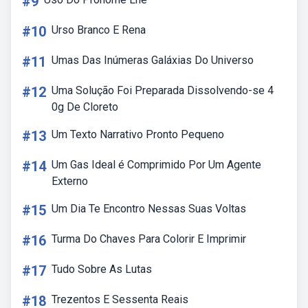
#9
#10
Urso Branco E Rena
#11
Umas Das Inúmeras Galáxias Do Universo
#12
Uma Solução Foi Preparada Dissolvendo-se 4
0g De Cloreto
#13
Um Texto Narrativo Pronto Pequeno
#14
Um Gas Ideal é Comprimido Por Um Agente
Externo
#15
Um Dia Te Encontro Nessas Suas Voltas
#16
Turma Do Chaves Para Colorir E Imprimir
#17
Tudo Sobre As Lutas
#18
Trezentos E Sessenta Reais