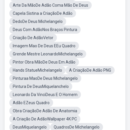
Arte Da MãoDe Adão Coma Mão De Deus
Capela Sistina a CriaçãoDe Adão
DedoDe Deus Michelangelo
Deus Com AdãoNos Braços Pintura
Criação De AdãoVetor
Imagem Mao De Deus EEu Quadro
Grende Mestre LeonardoMichelangelo
Pintor Obra MãoDe Deus Em Adão
Hands StatueMichelangelo
A CriaçãoDe Adão PNG
Pinturaa MaoDe Deus Michelangelo
Pintura De DeusMiquelanchelo
Leonardo Da VinciDeus E O Homem
Adão EZeus Quadro
Obra CriaçãoDe Adão De Anatomia
A Criação De AdãoWallpaper 4K PC
DeusMiquelangelo
QuadrosDe Michelangelo