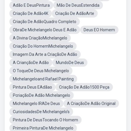
Adão E DeusPintura
Mão De DeusEstendida
Criação De Adão4K
Criação De AdãoArte
Criação De AdãoQuadro Completo
ObraDe Michelangelo Deus E Adão
Deus EO Homem
A Divina CriaçãoMichelangelo
Criação Do HomemMichelangelo
Imagem Da Arte a CriaçãoDe Adão
A CriançãoDe Adão
MundoDe Deus
O ToqueDe Deus Michelangelo
Michelangeloand Rafael Painting
Pintura Deus EAdãao
Criação De Adão1500 Peça
PcriaçãoDe Adão Michelangelo
Michelangelo IRADe Deus
A CriaçãoDe Adão Original
CuriosidadesDe Michelangelo's
Pintura De DeusTocando O Homem
Primeira PinturaDe Michelangelo