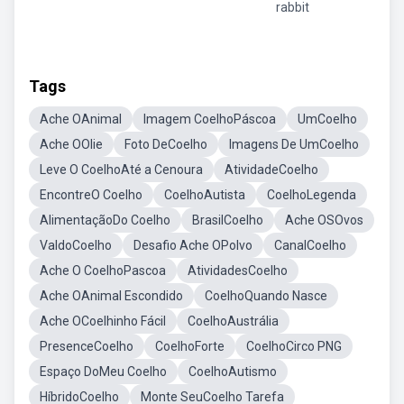
rabbit
Tags
Ache OAnimal
Imagem CoelhoPáscoa
UmCoelho
Ache OOlie
Foto DeCoelho
Imagens De UmCoelho
Leve O CoelhoAté a Cenoura
AtividadeCoelho
EncontreO Coelho
CoelhoAutista
CoelhoLegenda
AlimentaçãoDo Coelho
BrasilCoelho
Ache OSOvos
ValdoCoelho
Desafio Ache OPolvo
CanalCoelho
Ache O CoelhoPascoa
AtividadesCoelho
Ache OAnimal Escondido
CoelhoQuando Nasce
Ache OCoelhinho Fácil
CoelhoAustrália
PresenceCoelho
CoelhoForte
CoelhoCirco PNG
Espaço DoMeu Coelho
CoelhoAutismo
HíbridoCoelho
Monte SeuCoelho Tarefa