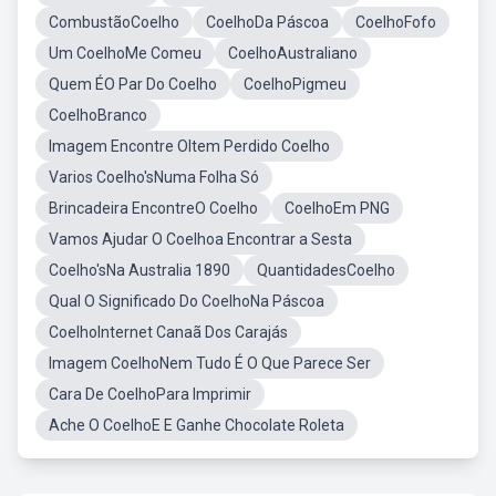
CombustãoCoelho
CoelhoDa Páscoa
CoelhoFofo
Um CoelhoMe Comeu
CoelhoAustraliano
Quem ÉO Par Do Coelho
CoelhoPigmeu
CoelhoBranco
Imagem Encontre OItem Perdido Coelho
Varios Coelho'sNuma Folha Só
Brincadeira EncontreO Coelho
CoelhoEm PNG
Vamos Ajudar O Coelhoa Encontrar a Sesta
Coelho'sNa Australia 1890
QuantidadesCoelho
Qual O Significado Do CoelhoNa Páscoa
CoelhoInternet Canaã Dos Carajás
Imagem CoelhoNem Tudo É O Que Parece Ser
Cara De CoelhoPara Imprimir
Ache O CoelhoE E Ganhe Chocolate Roleta