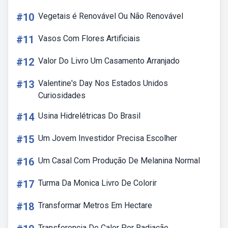
#10
Vegetais é Renovável Ou Não Renovável
#11
Vasos Com Flores Artificiais
#12
Valor Do Livro Um Casamento Arranjado
#13
Valentine's Day Nos Estados Unidos
Curiosidades
#14
Usina Hidrelétricas Do Brasil
#15
Um Jovem Investidor Precisa Escolher
#16
Um Casal Com Produção De Melanina Normal
#17
Turma Da Monica Livro De Colorir
#18
Transformar Metros Em Hectare
Transferencia De Calor Por Radiação