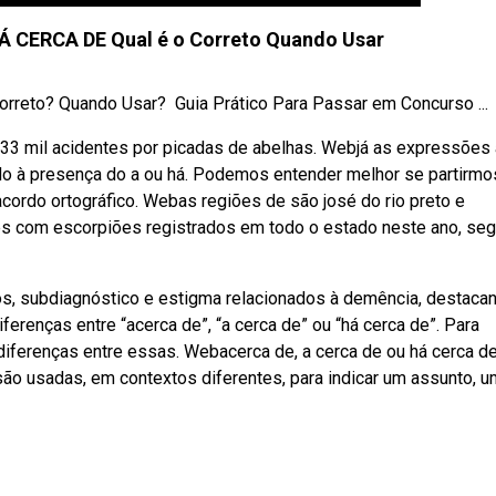
Á CERCA DE Qual é o Correto Quando Usar
eto? Quando Usar? ‍ Guia Prático Para Passar em Concurso ...
 33 mil acidentes por picadas de abelhas. Webjá as expressões 
do à presença do a ou há. Podemos entender melhor se partirmo
ordo ortográfico. Webas regiões de são josé do rio preto e
es com escorpiões registrados em todo o estado neste ano, se
s, subdiagnóstico e estigma relacionados à demência, destaca
erenças entre “acerca de”, “a cerca de” ou “há cerca de”. Para
 diferenças entre essas. Webacerca de, a cerca de ou há cerca d
 são usadas, em contextos diferentes, para indicar um assunto, 