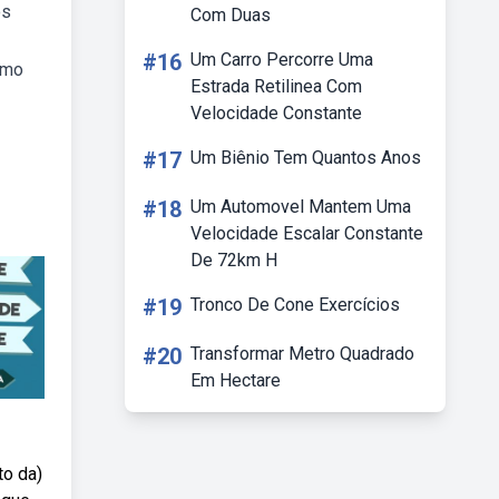
os
Com Duas
#16
Um Carro Percorre Uma
omo
Estrada Retilinea Com
Velocidade Constante
#17
Um Biênio Tem Quantos Anos
#18
Um Automovel Mantem Uma
Velocidade Escalar Constante
De 72km H
#19
Tronco De Cone Exercícios
#20
Transformar Metro Quadrado
Em Hectare
to da)