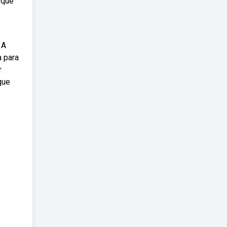
 que
 A
a para
r
que