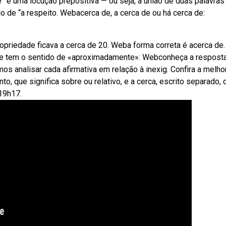
” é uma locução prepositiva — ou seja, a união de duas palavras
de “a respeito. Webacerca de, a cerca de ou há cerca de:
opriedade ficava a cerca de 20. Weba forma correta é acerca de.
a de tem o sentido de «aproximadamente»: Webconheça a respost
mos analisar cada afirmativa em relação à inexig. Confira a melho
to, que significa sobre ou relativo, e a cerca, escrito separado, 
19h17.