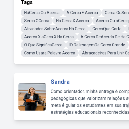
Tags
HáCerca Ou Acerca
A Cerca E Acerca
Cerca OuSer
Serca OCerca
Ha CercaX Acerca
Acerca Ou aCercq
Atividades SobreAcerca Há Cerca
CercaQue Corta
Acerca X aCeca X Ha Cerca
A Cerca DeAcerda De Ha C
O Que SignificaCerca
ID De ImagemDe Cerca Grande
Como Usara Palavra Acerca
Abraçadeiras Para Unir C
Sandra
Como orientador, minha entrega é comp
pedagógicas que valorizam relações au
meta é guiar os estudantes em sua traj
estratégias educacionais reconhecidas