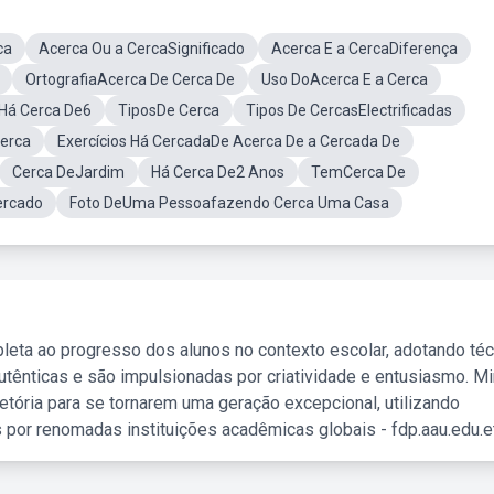
ca
Acerca Ou a CercaSignificado
Acerca E a CercaDiferença
OrtografiaAcerca De Cerca De
Uso DoAcerca E a Cerca
Há Cerca De6
TiposDe Cerca
Tipos De CercasElectrificadas
erca
Exercícios Há CercadaDe Acerca De a Cercada De
Cerca DeJardim
Há Cerca De2 Anos
TemCerca De
ercado
Foto DeUma Pessoafazendo Cerca Uma Casa
leta ao progresso dos alunos no contexto escolar, adotando té
tênticas e são impulsionadas por criatividade e entusiasmo. M
etória para se tornarem uma geração excepcional, utilizando
 por renomadas instituições acadêmicas globais - fdp.aau.edu.et