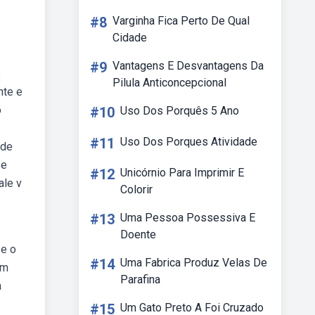
#8
Varginha Fica Perto De Qual
Cidade
#9
Vantagens E Desvantagens Da
s
Pilula Anticoncepcional
nte e
o
#10
Uso Dos Porquês 5 Ano
#11
Uso Dos Porques Atividade
 de
 e
#12
Unicórnio Para Imprimir E
ale v
Colorir
#13
Uma Pessoa Possessiva E
Doente
 e o
#14
Uma Fabrica Produz Velas De
em
Parafina
a
#15
Um Gato Preto A Foi Cruzado