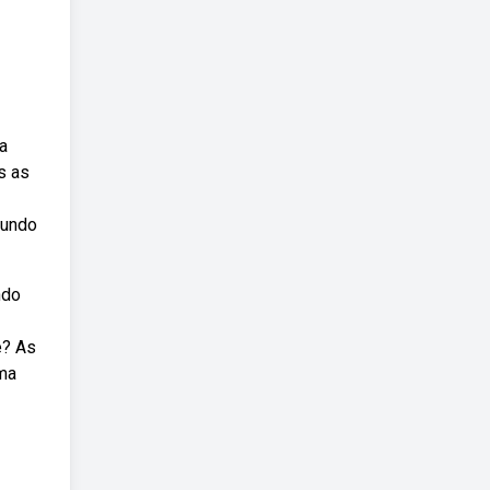
a
s as
gundo
ndo
e? As
uma