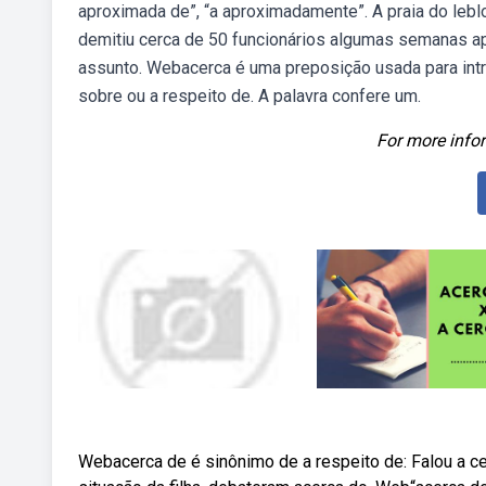
aproximada de”, “a aproximadamente”. A praia do lebl
demitiu cerca de 50 funcionários algumas semanas ap
assunto. Webacerca é uma preposição usada para int
sobre ou a respeito de. A palavra confere um.
For more infor
Webacerca de é sinônimo de a respeito de: Falou a cer