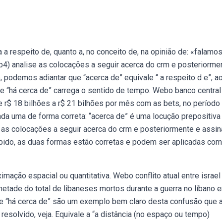
a respeito de, quanto a, no conceito de, na opinião de: «falamo
b4) analise as colocações a seguir acerca do crm e posteriorme
, podemos adiantar que “acerca de” equivale “ a respeito d e”, a
 e “há cerca de” carrega o sentido de tempo. Webo banco central
 r$ 18 bilhões a r$ 21 bilhões por mês com as bets, no período
ada uma de forma correta: “acerca de” é uma locução prepositiva
e as colocações a seguir acerca do crm e posteriormente e assin
cebido, as duas formas estão corretas e podem ser aplicadas com
mação espacial ou quantitativa. Webo conflito atual entre israel
metade do total de libaneses mortos durante a guerra no líbano 
 e “há cerca de” são um exemplo bem claro desta confusão que 
resolvido, veja. Equivale a “a distância (no espaço ou tempo)