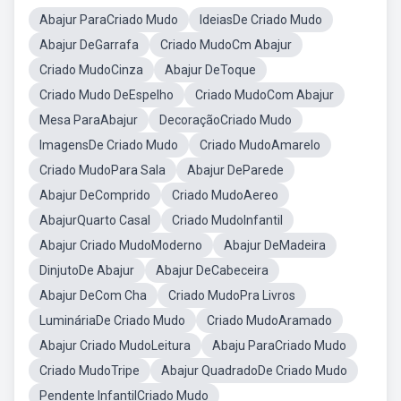
Abajur ParaCriado Mudo
IdeiasDe Criado Mudo
Abajur DeGarrafa
Criado MudoCm Abajur
Criado MudoCinza
Abajur DeToque
Criado Mudo DeEspelho
Criado MudoCom Abajur
Mesa ParaAbajur
DecoraçãoCriado Mudo
ImagensDe Criado Mudo
Criado MudoAmarelo
Criado MudoPara Sala
Abajur DeParede
Abajur DeComprido
Criado MudoAereo
AbajurQuarto Casal
Criado MudoInfantil
Abajur Criado MudoModerno
Abajur DeMadeira
DinjutoDe Abajur
Abajur DeCabeceira
Abajur DeCom Cha
Criado MudoPra Livros
LumináriaDe Criado Mudo
Criado MudoAramado
Abajur Criado MudoLeitura
Abaju ParaCriado Mudo
Criado MudoTripe
Abajur QuadradoDe Criado Mudo
Pendente InfantilCriado Mudo