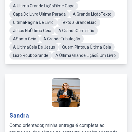
A Ultima Grande LiçãoFilme Capa
Capa Do Livro Ultima Parada
A Grande LiçãoTexto
UltimaPagina De Livro
Texto a GrandeLião
Jesus NaÚltima Ceia
A GrandeComissão
ASanta Ceia
A GrandeTribulação
A UltimaCeia De Jesus
Quem Pintoua Última Ceia
Licro RouboGrande
A Última Grande LiçãoÉ Um Livro
Sandra
Como orientador, minha entrega é completa ao