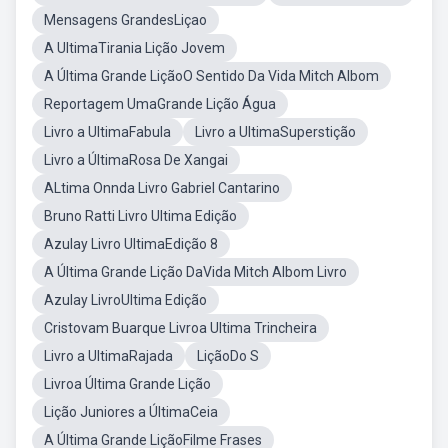
Mensagens GrandesLiçao
A UltimaTirania Lição Jovem
A Última Grande LiçãoO Sentido Da Vida Mitch Albom
Reportagem UmaGrande Lição Água
Livro a UltimaFabula
Livro a UltimaSuperstição
Livro a ÚltimaRosa De Xangai
ALtima Onnda Livro Gabriel Cantarino
Bruno Ratti Livro Ultima Edição
Azulay Livro UltimaEdição 8
A Última Grande Lição DaVida Mitch Albom Livro
Azulay LivroUltima Edição
Cristovam Buarque Livroa Ultima Trincheira
Livro a UltimaRajada
LiçãoDo S
Livroa Última Grande Lição
Lição Juniores a ÚltimaCeia
A Última Grande LiçãoFilme Frases