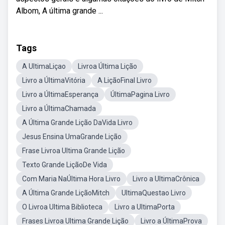
Albom, A última grande ...
Tags
A UltimaLiçao
Livroa Última Lição
Livro a ÚltimaVitória
A LiçãoFinal Livro
Livro a ÚltimaEsperança
ÚltimaPagina Livro
Livro a ÚltimaChamada
A Última Grande Lição DaVida Livro
Jesus Ensina UmaGrande Lição
Frase Livroa Ultima Grande Lição
Texto Grande LiçãoDe Vida
Com Maria NaÚltima Hora Livro
Livro a UltimaCrônica
A Última Grande LiçãoMitch
UltimaQuestao Livro
O Livroa Ultima Biblioteca
Livro a UltimaPorta
Frases Livroa Ultima Grande Lição
Livro a ÚltimaProva