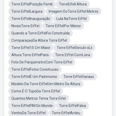
Torre EiffelPosição Femb
TorreEifell Altura
Torre EiffelLargura
Imagem DoTorre Eiffel Metros
Torre EiffelInauguração
Lula NaTorre Eiffel
NiveisTorre Eiffel
Torre EiffelPor Menor
Quando a Torre EiffelFoi Construída
ComparaçaoDa Altura Torre Eiffel
Torre Eiffel15 Cm Maior
Torre EiffelSeculo xLx
Altura Torre EiffelParís
Torre Eiffel ComLoira
Foto De ParquimetroCom Torre Eiffel
Torre EiffelFotos Construcao
Torre EiffelÉ Um Patrimonio
Torre EiffelVariass
Modelo Da Torre EiffelUm Metro De Altura
Como É O TopoDa Torre Eiffel
Quantos Metros Tema Torre Eifel
Torre EiffelFIM Do Mundo
Torre EiffelFalsa
VenhoDa Torre Eiffel
Torre EiffelArdeu