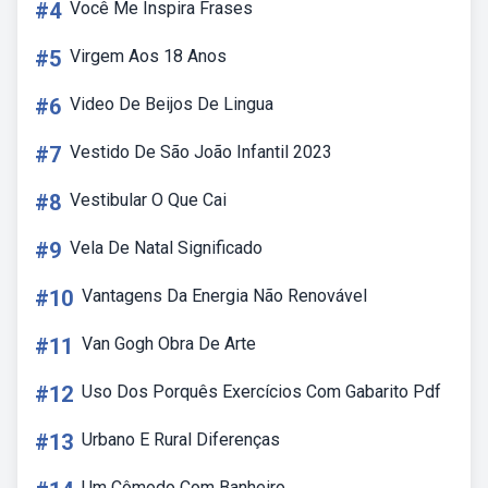
#4
Você Me Inspira Frases
#5
Virgem Aos 18 Anos
#6
Video De Beijos De Lingua
#7
Vestido De São João Infantil 2023
#8
Vestibular O Que Cai
#9
Vela De Natal Significado
#10
Vantagens Da Energia Não Renovável
#11
Van Gogh Obra De Arte
#12
Uso Dos Porquês Exercícios Com Gabarito Pdf
#13
Urbano E Rural Diferenças
Um Cômodo Com Banheiro