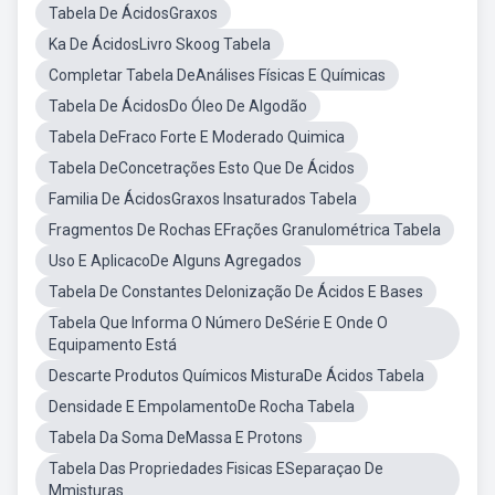
Tabela De ÁcidosGraxos
Ka De ÁcidosLivro Skoog Tabela
Completar Tabela DeAnálises Físicas E Químicas
Tabela De ÁcidosDo Óleo De Algodão
Tabela DeFraco Forte E Moderado Quimica
Tabela DeConcetrações Esto Que De Ácidos
Familia De ÁcidosGraxos Insaturados Tabela
Fragmentos De Rochas EFrações Granulométrica Tabela
Uso E AplicacoDe Alguns Agregados
Tabela De Constantes DeIonização De Ácidos E Bases
Tabela Que Informa O Número DeSérie E Onde O
Equipamento Está
Descarte Produtos Químicos MisturaDe Ácidos Tabela
Densidade E EmpolamentoDe Rocha Tabela
Tabela Da Soma DeMassa E Protons
Tabela Das Propriedades Fisicas ESeparaçao De
Mmisturas