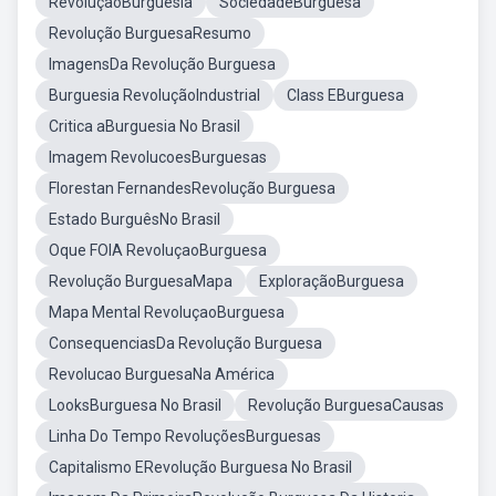
RevoluçãoBurguesia
SociedadeBurguesa
Revolução BurguesaResumo
ImagensDa Revolução Burguesa
Burguesia RevoluçãoIndustrial
Class EBurguesa
Critica aBurguesia No Brasil
Imagem RevolucoesBurguesas
Florestan FernandesRevolução Burguesa
Estado BurguêsNo Brasil
Oque FOIA RevoluçaoBurguesa
Revolução BurguesaMapa
ExploraçãoBurguesa
Mapa Mental RevoluçaoBurguesa
ConsequenciasDa Revolução Burguesa
Revolucao BurguesaNa América
LooksBurguesa No Brasil
Revolução BurguesaCausas
Linha Do Tempo RevoluçõesBurguesas
Capitalismo ERevolução Burguesa No Brasil