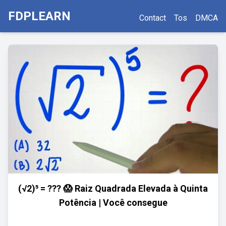
FDPLEARN
Contact
Tos
DMCA
(√2)⁵ = ??? 😱 Raiz Quadrada Elevada à Quinta
Potência | Você consegue