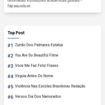
renomadas instituições acadêmicas globais -
fdp.aau.edu.et.
Top Post
#1
Zumbi Dos Palmares Estatua
#2
You Are So Beautiful Filme
#3
Voce Me Faz Feliz Frases
#4
Virgula Antes Do Nome
#5
Violência Nas Escolas Brasileiras Redação
#6
Versos Dia Dos Namorados