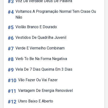
#3
Voz Da Verdade Deus De Palavra
#4
Voltamos A Programação Normal Tem Crase Ou
Não
#5
Violão Branco E Dourado
#6
Vestidos De Quadrilha Juvenil
#7
Verde E Vermelho Combinam
#8
Verb To Be Na Forma Negativa
#9
Vela De 7 Dias Queima Em 3 Dias
#10
Vão Fazer Ou Vai Fazer
#11
Vantagem De Energia Renovável
#12
Utero Baixo E Aberto