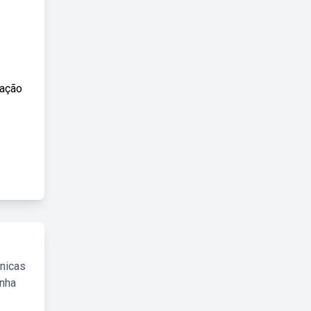
cação
cnicas
inha