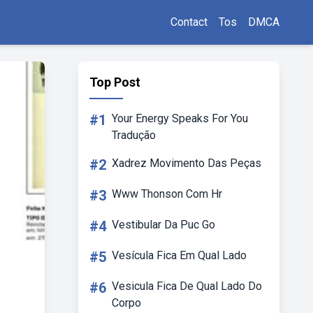
Contact
Tos
DMCA
Top Post
#1
Your Energy Speaks For You
Tradução
#2
Xadrez Movimento Das Peças
#3
Www Thonson Com Hr
#4
Vestibular Da Puc Go
#5
Vesícula Fica Em Qual Lado
#6
Vesicula Fica De Qual Lado Do
Corpo