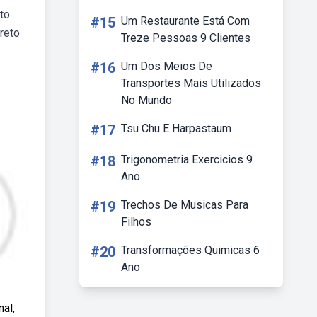
to
#15
Um Restaurante Está Com
reto
Treze Pessoas 9 Clientes
#16
Um Dos Meios De
Transportes Mais Utilizados
No Mundo
#17
Tsu Chu E Harpastaum
#18
Trigonometria Exercicios 9
Ano
#19
Trechos De Musicas Para
Filhos
#20
Transformações Quimicas 6
Ano
al,