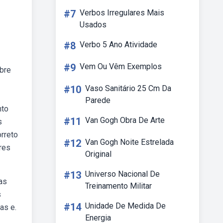
#7
Verbos Irregulares Mais
Usados
#8
Verbo 5 Ano Atividade
#9
Vem Ou Vêm Exemplos
obre
#10
Vaso Sanitário 25 Cm Da
Parede
nto
#11
Van Gogh Obra De Arte
s
rreto
#12
Van Gogh Noite Estrelada
res
Original
#13
Universo Nacional De
as
Treinamento Militar
s
#14
Unidade De Medida De
as e.
Energia