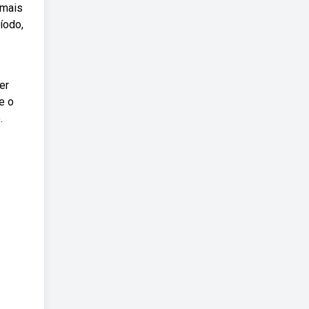
 mais
íodo,
er
e o
.