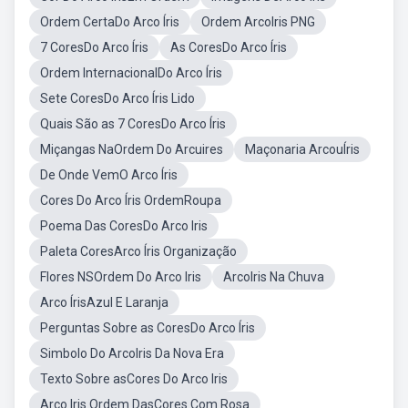
Ordem CertaDo Arco Íris
Ordem ArcoIris PNG
7 CoresDo Arco Íris
As CoresDo Arco Íris
Ordem InternacionalDo Arco Íris
Sete CoresDo Arco Íris Lido
Quais São as 7 CoresDo Arco Íris
Miçangas NaOrdem Do Arcuires
Maçonaria ArcouÍris
De Onde VemO Arco Íris
Cores Do Arco Íris OrdemRoupa
Poema Das CoresDo Arco Iris
Paleta CoresArco Íris Organização
Flores NSOrdem Do Arco Iris
ArcoIris Na Chuva
Arco ÍrisAzul E Laranja
Perguntas Sobre as CoresDo Arco Íris
Simbolo Do ArcoIris Da Nova Era
Texto Sobre asCores Do Arco Iris
Arco Iris Ordem DasCores Com Rosa