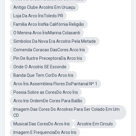
Antigo Clube ArcoIris Em Uruaçu
Loja Da Arco ÍrisToledo PR
Família Arco ÍrisNa Califórnia Religião
O Menina Arco ÍrisMarina Colasanti
Simbolos Da Nova Era ArcoIris Pela Metade
Comenda Coracao DasCores Arco Iris
Pin De Ilustre PreceptoraDa Arco Iris
Onde O ArcoIris SE Esconde
Banda Que Tem CorDo Arco Iris
Arco Íris Assembleia Flores DoPantanal Nº 1
Poesia Sobre as CoresDo Arco Íris
Arco Iris OrdemDe Cores Para Balão
Imagem Das Cores Do ArcoIres Para Ser Colado Em Um
CD
Musical Das CoresDo Arco Iris
ArcoIris Em Circulo
Imagem E FrequenciaDo Arco Iris