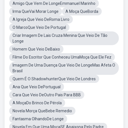
Amigo Que Vem De LongeEmmanuel Marinho
Irma QueVai Morar Longe
A Moça QueBorda
A Igreja Que Veio DeRoma Livro
O MarcoQue Veio De Portugal
Criar Imagem De Lais Cruza Menina Que Veio De Tão
Longe
Homem Que Veio DeBaixo
Filme Do Escritor Que Conheceu UmaMoça Que Ele Fez
Imagem De Uma Duença Que Veio De LongeMas Afeta O
Brasil
Quem É O ShadowhunterQue Veio De Londres
Ana Que Veio DePortugual
Cara Que Veio DeOutro Pais Para BBB
A MoçaDo Brinco De Pérola
Novela Morça QueBebe Remedio
Fantasma OlhandoDe Longe
Novela Em Que Uma MoçaSE Apaixona Pelo Padre