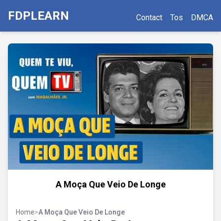
FDPLEARN
Contact
Tos
DMCA
A Moça Que Veio De Longe
Home
>
A Moça Que Veio De Longe