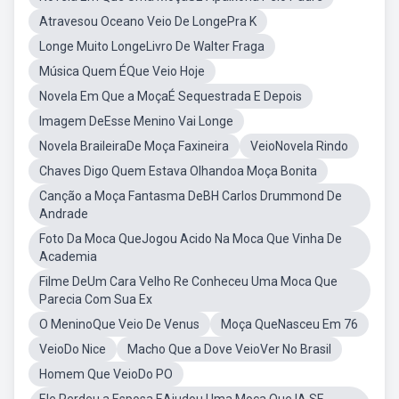
Atravesou Oceano Veio De LongePra K
Longe Muito LongeLivro De Walter Fraga
Música Quem ÉQue Veio Hoje
Novela Em Que a MoçaÉ Sequestrada E Depois
Imagem DeEsse Menino Vai Longe
Novela BraileiraDe Moça Faxineira
VeioNovela Rindo
Chaves Digo Quem Estava Olhandoa Moça Bonita
Canção a Moça Fantasma DeBH Carlos Drummond De
Andrade
Foto Da Moca QueJogou Acido Na Moca Que Vinha De
Academia
Filme DeUm Cara Velho Re Conheceu Uma Moca Que
Parecia Com Sua Ex
O MeninoQue Veio De Venus
Moça QueNasceu Em 76
VeioDo Nice
Macho Que a Dove VeioVer No Brasil
Homem Que VeioDo PO