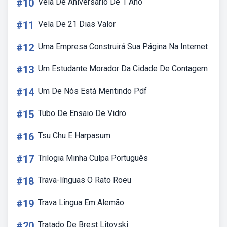
#10
Vela De Aniversário De 1 Ano
#11
Vela De 21 Dias Valor
#12
Uma Empresa Construirá Sua Página Na Internet
#13
Um Estudante Morador Da Cidade De Contagem
#14
Um De Nós Está Mentindo Pdf
#15
Tubo De Ensaio De Vidro
#16
Tsu Chu E Harpasum
#17
Trilogia Minha Culpa Português
#18
Trava-línguas O Rato Roeu
#19
Trava Lingua Em Alemão
#20
Tratado De Brest Litovski