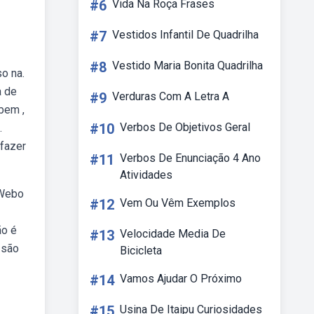
#6
Vida Na Roça Frases
#7
Vestidos Infantil De Quadrilha
#8
Vestido Maria Bonita Quadrilha
o na.
a de
#9
Verduras Com A Letra A
bem ,
#10
Verbos De Objetivos Geral
.
 fazer
#11
Verbos De Enunciação 4 Ano
Atividades
 Webo
#12
Vem Ou Vêm Exemplos
ão é
#13
Velocidade Media De
 são
Bicicleta
#14
Vamos Ajudar O Próximo
#15
Usina De Itaipu Curiosidades