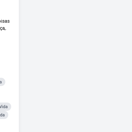
oisas
ça,.
a
Vida
ida