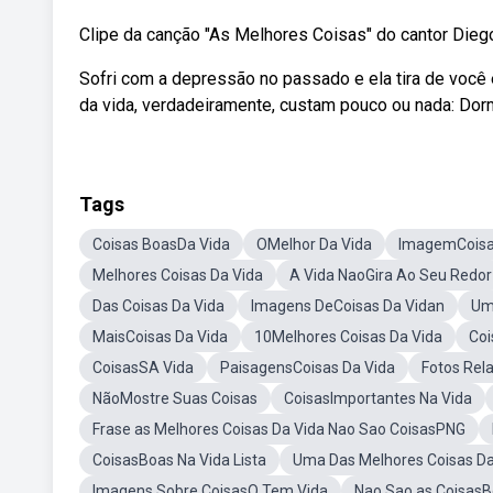
Clipe da canção "As Melhores Coisas" do cantor Die
Sofri com a depressão no passado e ela tira de você
da vida, verdadeiramente, custam pouco ou nada: Dormi
Tags
Coisas BoasDa Vida
OMelhor Da Vida
ImagemCoisa
Melhores Coisas Da Vida
A Vida NaoGira Ao Seu Redor
Das Coisas Da Vida
Imagens DeCoisas Da Vidan
Um
MaisCoisas Da Vida
10Melhores Coisas Da Vida
Coi
CoisasSA Vida
PaisagensCoisas Da Vida
Fotos Rel
NãoMostre Suas Coisas
CoisasImportantes Na Vida
Frase as Melhores Coisas Da Vida Nao Sao CoisasPNG
CoisasBoas Na Vida Lista
Uma Das Melhores Coisas D
Imagens Sobre CoisasQ Tem Vida
Nao Sao as CoisasB