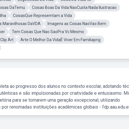
Coisas DaTemu
Coisas Boas Da Vida NaoCusta Nada Ilustracao
lha
CoisasQue Represemtam a Vida
s Maravilhosas DaVDA
Imagens as Coisas NaoVao Bem
ker
Tem Coisas Que Nao SaoPra Vc Mesmo
lip Art
Arte O Melhor Da VidaÉ Viver Em Familiapng
leta ao progresso dos alunos no contexto escolar, adotando té
tênticas e são impulsionadas por criatividade e entusiasmo. M
etória para se tornarem uma geração excepcional, utilizando
 por renomadas instituições acadêmicas globais - fdp.aau.edu.et