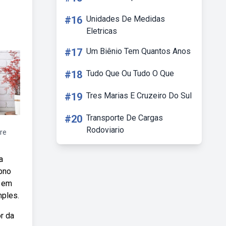
#16
Unidades De Medidas
Eletricas
#17
Um Biênio Tem Quantos Anos
#18
Tudo Que Ou Tudo O Que
#19
Tres Marias E Cruzeiro Do Sul
#20
Transporte De Cargas
Rodoviario
re
a
bno
, em
mples.
r da