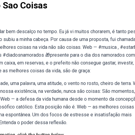
 Sao Coisas
r bem descalço no tempo. Eu já vi muitos chorarem, é tanto pes
o subiu a minha cabeça. Por causa de uma proposta, fui chamad
melhores coisas na vida não são coisas. Web — #musica , #estar
s #diadosnamorados 🎁presente para o dia dos namorados com
 caixa, em reservas, e o prefeito não consegue gastar, investir,
 as melhores coisas da vida, são de graça:
ade, uma palavra, uma atitude, o vento no rosto, cheiro de terra.
 nossa existência, na verdade, nunca são coisas: São momentos,
a. Web — a defesa da vida humana desde o momento da concepç
osófico católico. Esta posição não é. Web — as melhores coisas
ma espontânea. Um dos focos de estresse e insatisfação mais
Entenda o poder dessa reflexão.
mation, click the button below.