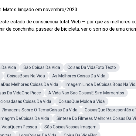
go Mates lançado em novembro/2023 ...
 este estado de consciência total. Web — por que as melhores c
r de conchinha, passear de bicicleta, ver o sorriso de uma crian
 Da Vida
São Coisas Da Vida
Coisas Da VidaFoto Texto
CoisasBoas Na Vida
As Melhores Coisas Da Vida
aDas Melhores Coisas Da Vida
Imagem Linda DeCoisas Boas Na Vid
sas Da VidaOne Piece
A Vida Nao Sao CoisasE Sim Momentos
acionadasas Coisas Da Vida
CoisasQue Molda a Vida
7Imagens Sobre O TemaCoisas Da Vida
CoisasQue Representão a 
Imagrm DeCoisas Da Vida
Sintese Do Filmeas Melhores Coisas Da V
a VidaQuem Pessoa
São CoisasNossas Imagem
onitas
LogoCoisas Da Vida
Coisa Da VidaFlor