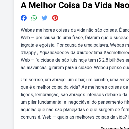
A Melhor Coisa Da Vida Nao
Webas melhores coisas da vida não são coisas. É anda
Web — por causa de uma frase, falaram que o sucess
ingrata e egoísta. Por causa de uma palavra. Webas 
#happy , #qualidadedevida #autoestima #asmelhore
Web — “a cidade de são luís hoje tem r$ 2,8 bilhões em
as alavancas, girarem para a cidade. Webeu penso que
Um sorriso, um abraço, um olhar, um carinho, uma amiz
que é a melhor coisa da vida? As melhores coisas de
lições, lembranças, são abraços intensos debaixo d
um pilar fundamental e inegociável do pensamento fil
aquelas que não são planejadas e que surgem de for
comuns é. Web — quais as melhores coisas da vida? 
For more infor