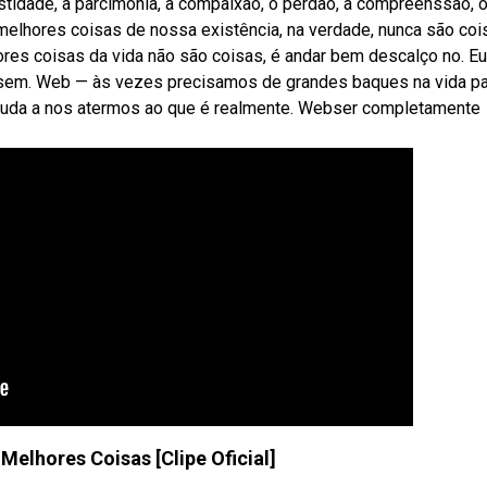
estidade, a parcimônia, a compaixão, o perdão, a compreenssão, 
 melhores coisas de nossa existência, na verdade, nunca são coi
es coisas da vida não são coisas, é andar bem descalço no. Eu 
sem. Web — às vezes precisamos de grandes baques na vida pa
juda a nos atermos ao que é realmente. Webser completamente
Melhores Coisas [Clipe Oficial]