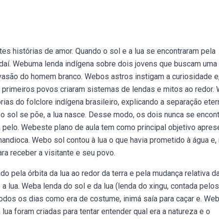
tes histórias de amor. Quando o sol e a lua se encontraram pela
r daí. Webuma lenda indígena sobre dois jovens que buscam uma 
nvasão do homem branco. Webos astros instigam a curiosidade e,
s primeiros povos criaram sistemas de lendas e mitos ao redor.
rias do folclore indígena brasileiro, explicando a separação eter
 o sol se põe, a lua nasce. Desse modo, os dois nunca se encon
 pelo. Webeste plano de aula tem como principal objetivo apres
mandioca. Webo sol contou à lua o que havia prometido à água e,
ra receber a visitante e seu povo.
 pela órbita da lua ao redor da terra e pela mudança relativa d
 a lua. Weba lenda do sol e da lua (lenda do xingu, contada pelos
 Todos os dias como era de costume, inimá saía para caçar e. We
 lua foram criadas para tentar entender qual era a natureza e o