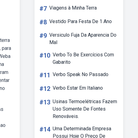
#7
Viagens à Minha Terra
#8
Vestido Para Festa De 1 Ano
#9
Versiculo Fuja Da Aparencia Do
terra
Mal
 para
#10
Verbo To Be Exercícios Com
 Weba
Gabarito
na
tram
#11
Verbo Speak No Passado
entar
#12
Verbo Estar Em Italiano
 no
#13
Usinas Termoelétricas Fazem
Uso Somente De Fontes
as
Renováveis.
bao
#14
Uma Determinada Empresa
Possui Hoje O Preço De