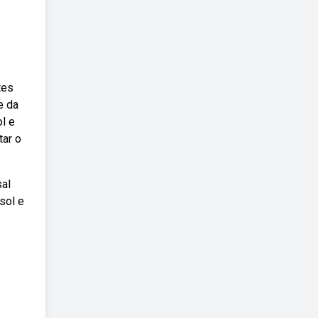
tes
e da
l e
tar o
sal
sol e