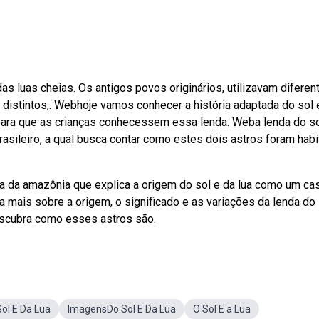
 luas cheias. Os antigos povos originários, utilizavam diferen
distintos,. Webhoje vamos conhecer a história adaptada do sol 
o para que as crianças conhecessem essa lenda. Weba lenda do so
brasileiro, a qual busca contar como estes dois astros foram habi
 da amazônia que explica a origem do sol e da lua como um ca
mais sobre a origem, o significado e as variações da lenda do 
escubra como esses astros são.
Sol E Da Lua
ImagensDo Sol E Da Lua
O Sol E a Lua