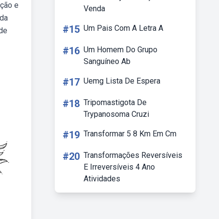
ação e
Venda
nda
#15
Um Pais Com A Letra A
 de
#16
Um Homem Do Grupo
Sanguíneo Ab
#17
Uemg Lista De Espera
#18
Tripomastigota De
Trypanosoma Cruzi
#19
Transformar 5 8 Km Em Cm
#20
Transformações Reversíveis
E Irreversíveis 4 Ano
Atividades