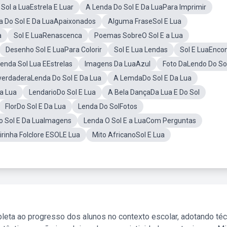
 Sol a LuaEstrela E Luar
A Lenda Do Sol E Da LuaPara Imprimir
a Do Sol E Da LuaApaixonados
Alguma FraseSol E Lua
a
Sol E LuaRenascenca
Poemas SobreO Sol E a Lua
Desenho Sol E LuaPara Colorir
Sol E Lua Lendas
Sol E LuaEnco
enda Sol Lua EEstrelas
Imagens Da LuaAzul
Foto DaLendo Do So
erdaderaLenda Do Sol E Da Lua
A LemdaDo Sol E Da Lua
a Lua
LendarioDo Sol E Lua
A Bela DançaDa Lua E Do Sol
FlorDo Sol E Da Lua
Lenda Do SolFotos
o Sol E Da LuaImagens
Lenda O Sol E a LuaCom Perguntas
irinha Folclore ESOLE Lua
Mito AfricanoSol E Lua
leta ao progresso dos alunos no contexto escolar, adotando té