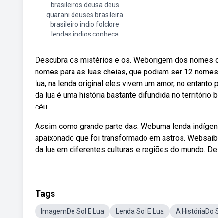
brasileiros deusa deus
guarani deuses brasileira
brasileiro indio folclore
lendas indios conheca
Descubra os mistérios e os. Weborigem dos nomes das
nomes para as luas cheias, que podiam ser 12 nomes 
lua, na lenda original eles vivem um amor, no entant
da lua é uma história bastante difundida no território 
céu.
Assim como grande parte das. Webuma lenda indígena
apaixonado que foi transformado em astros. Websaiba 
da lua em diferentes culturas e regiões do mundo. D
Tags
ImagemDe Sol E Lua
Lenda Sol E Lua
A HistóriaDo 