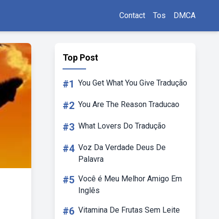
Contact
Tos
DMCA
Top Post
#1
You Get What You Give Tradução
#2
You Are The Reason Traducao
#3
What Lovers Do Tradução
#4
Voz Da Verdade Deus De
Palavra
#5
Você é Meu Melhor Amigo Em
Inglês
#6
Vitamina De Frutas Sem Leite