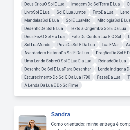
Deus CriouO Sol E Lua
Imagem Do SolTerra E Lua
O
LivroSol E Lua
Sol E LuaJuntos
FotoDa Lua
Lend
MandalasSol E Lua
Sol E LuaMito
MitologiaSol E Lu
DesenhoDe Sol E Lua
Texto a OrigemDo Sol E Da Lua
Deus FezO Sol E a Lua
Foto Do Contoa Lua E O Sol
L
Sol LuaMundo
PovoDa Sol E Da Lua
Lua EMar
Av
Averdadera HistoriaDo Sol E Da Lua
DragõesDo Sol E D
Uma Lenda SobreO Sol E Lua E a Lua
ReinadoDa Lua
Desenho De Sol E LuaPara Desenhar
Lenda Indigena D
Escurecimento Do Sol E Da Lua1780
FasesDa Lua
T
A Lenda Da Lua E Do SolFilme
Sandra
Como orientador, minha entrega é comp