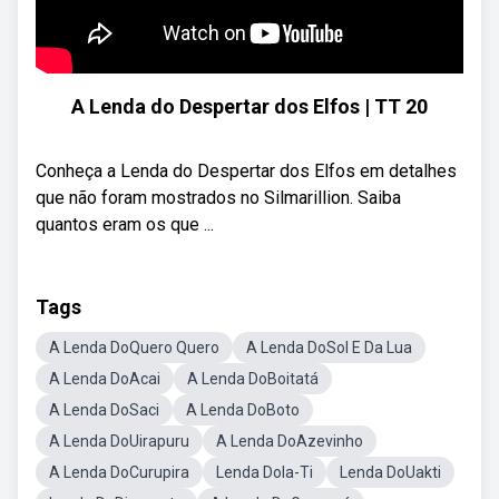
A Lenda do Despertar dos Elfos | TT 20
Conheça a Lenda do Despertar dos Elfos em detalhes
que não foram mostrados no Silmarillion. Saiba
quantos eram os que ...
Tags
A Lenda DoQuero Quero
A Lenda DoSol E Da Lua
A Lenda DoAcai
A Lenda DoBoitatá
A Lenda DoSaci
A Lenda DoBoto
A Lenda DoUirapuru
A Lenda DoAzevinho
A Lenda DoCurupira
Lenda DoIa-Ti
Lenda DoUakti