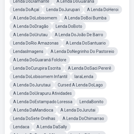
Lenda DoDiamante
A Lenda DoGuaraná
Lenda DoAçaí
Lenda DoJurupari
A Lenda DoHeroi
A Lenda DoLobisomem
A Lenda DoBoi Bumba
A Lenda DoDragão
Lenda DoBoto
A Lenda DoUrutau
A Lenda DoJoão De Barro
Lenda DoRio Amazonas
A Lenda DoSantuario
LendasImagens
A Lenda DoNegrinho Do Pastoreio
A Lenda DoGuaraná Folclore
Lenda DoCurupira Escrita
A Lenda DoSaci Pererê
Lenda DoLobisomem Infantil
IaraLenda
A Lenda DoJurutaui
Cursed A Lenda DoLago
A Lenda DoUirapuru Atividades
A Lenda DoEstampado Loressa
LendaBonito
A Lenda DaMandioca
A Lenda DoJurutai
Lenda DoSete Orelhas
A Lenda DoChimarrao
Lendaca
A Lenda DaSally