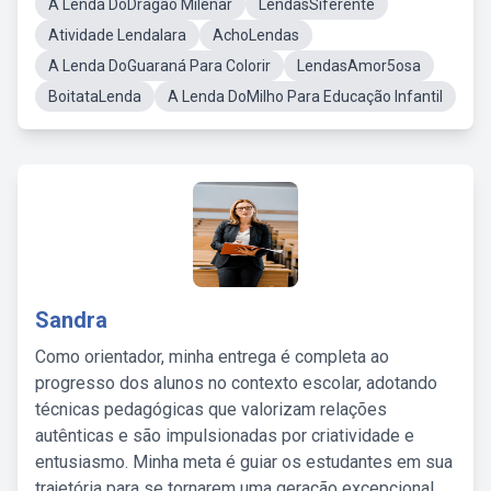
A Lenda DoDragão Milenar
LendasSiferente
Atividade LendaIara
AchoLendas
A Lenda DoGuaraná Para Colorir
LendasAmor5osa
BoitataLenda
A Lenda DoMilho Para Educação Infantil
Sandra
Como orientador, minha entrega é completa ao
progresso dos alunos no contexto escolar, adotando
técnicas pedagógicas que valorizam relações
autênticas e são impulsionadas por criatividade e
entusiasmo. Minha meta é guiar os estudantes em sua
trajetória para se tornarem uma geração excepcional,