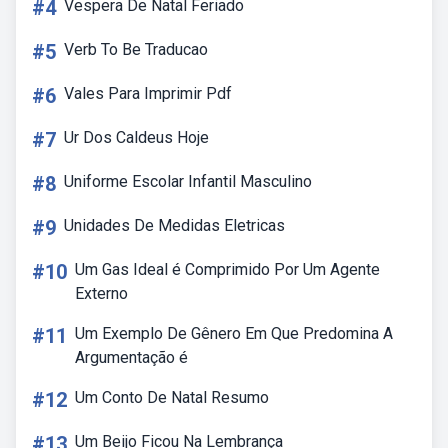
#4
Vespera De Natal Feriado
#5
Verb To Be Traducao
#6
Vales Para Imprimir Pdf
#7
Ur Dos Caldeus Hoje
#8
Uniforme Escolar Infantil Masculino
#9
Unidades De Medidas Eletricas
#10
Um Gas Ideal é Comprimido Por Um Agente
Externo
#11
Um Exemplo De Gênero Em Que Predomina A
Argumentação é
#12
Um Conto De Natal Resumo
#13
Um Beijo Ficou Na Lembrança