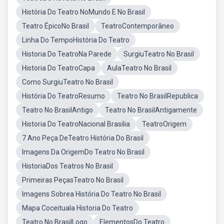
História Do Teatro NoMundo E No Brasil
Teatro ÉpicoNo Brasil
TeatroContemporâneo
Linha Do TempoHistória Do Teatro
Historia Do TeatroNa Parede
SurgiuTeatro No Brasil
Historia Do TeatroCapa
AulaTeatro No Brasil
Como SurgiuTeatro No Brasil
História Do TeatroResumo
Teatro No BrasilRepublica
Teatro No BrasilAntigo
Teatro No BrasilAntigamente
Historia Do TeatroNacional Brasilia
TeatroOrigem
7 Ano Peça DeTeatro História Do Brasil
Imagens Da OrigemDo Teatro No Brasil
HistoriaDos Teatros No Brasil
Primeiras PeçasTeatro No Brasil
Imagens Sobrea História Do Teatro No Brasil
Mapa Coceituala Historia Do Teatro
Teatro No BrasilLogo
ElementosDo Teatro