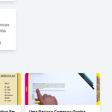
cnicas
inha
.
ativo Em
Uma Pessoa Comprou Quatro