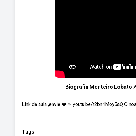
Biografia Monteiro Lobat
Link da aula ,envie ❤️ ✨ youtu.be/t2bn4Moy5aQ O nosso
Tags