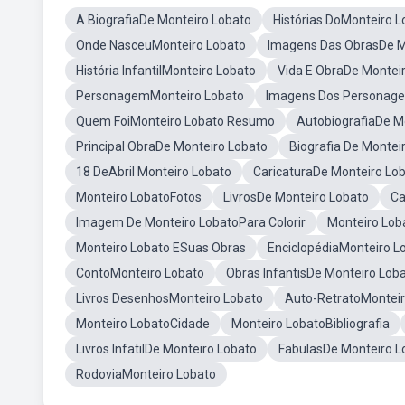
A BiografiaDe Monteiro Lobato
Histórias DoMonteiro L
Onde NasceuMonteiro Lobato
Imagens Das ObrasDe M
História InfantilMonteiro Lobato
Vida E ObraDe Montei
PersonagemMonteiro Lobato
Imagens Dos Personage
Quem FoiMonteiro Lobato Resumo
AutobiografiaDe M
Principal ObraDe Monteiro Lobato
Biografia De Montei
18 DeAbril Monteiro Lobato
CaricaturaDe Monteiro Lo
Monteiro LobatoFotos
LivrosDe Monteiro Lobato
Ca
Imagem De Monteiro LobatoPara Colorir
Monteiro Lob
Monteiro Lobato ESuas Obras
EnciclopédiaMonteiro L
ContoMonteiro Lobato
Obras InfantisDe Monteiro Lob
Livros DesenhosMonteiro Lobato
Auto-RetratoMonteir
Monteiro LobatoCidade
Monteiro LobatoBibliografia
Livros InfatilDe Monteiro Lobato
FabulasDe Monteiro L
RodoviaMonteiro Lobato