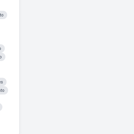
to
o
o
es
ato