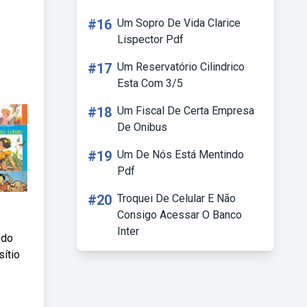
#16
Um Sopro De Vida Clarice
Lispector Pdf
#17
Um Reservatório Cilindrico
Esta Com 3/5
#18
Um Fiscal De Certa Empresa
De Onibus
#19
Um De Nós Está Mentindo
Pdf
#20
Troquei De Celular E Não
Consigo Acessar O Banco
Inter
 do
sítio