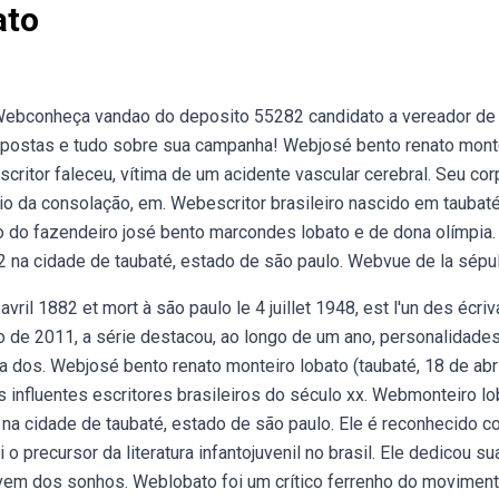
ato
. Webconheça vandao do deposito 55282 candidato a vereador de
propostas e tudo sobre sua campanha! Webjosé bento renato mont
critor faleceu, vítima de um acidente vascular cerebral. Seu cor
io da consolação, em. Webescritor brasileiro nascido em taubaté
lho do fazendeiro josé bento marcondes lobato e de dona olímpia.
 na cidade de taubaté, estado de são paulo. Webvue de la sépul
vril 1882 et mort à são paulo le 4 juillet 1948, est l'un des écriv
ho de 2011, a série destacou, ao longo de um ano, personalidade
a dos. Webjosé bento renato monteiro lobato (taubaté, 18 de abr
s influentes escritores brasileiros do século xx. Webmonteiro lo
 na cidade de taubaté, estado de são paulo. Ele é reconhecido 
o precursor da literatura infantojuvenil no brasil. Ele dedicou su
o vem dos sonhos. Weblobato foi um crítico ferrenho do movimen