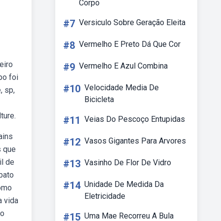
Corpo
#7
Versiculo Sobre Geração Eleita
#8
Vermelho E Preto Dá Que Cor
eiro
#9
Vermelho E Azul Combina
po foi
#10
Velocidade Media De
, sp,
Bicicleta
ture.
#11
Veias Do Pescoço Entupidas
ains
#12
Vasos Gigantes Para Arvores
s que
il de
#13
Vasinho De Flor De Vidro
bato
#14
Unidade De Medida Da
como
Eletricidade
a vida
to
#15
Uma Mae Recorreu A Bula