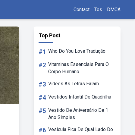
Contact
Tos
DMCA
Top Post
#1
Who Do You Love Tradução
#2
Vitaminas Essenciais Para O
Corpo Humano
#3
Videos As Letras Falam
#4
Vestidos Infantil De Quadrilha
#5
Vestido De Aniversário De 1
Ano Simples
#6
Vesicula Fica De Qual Lado Do