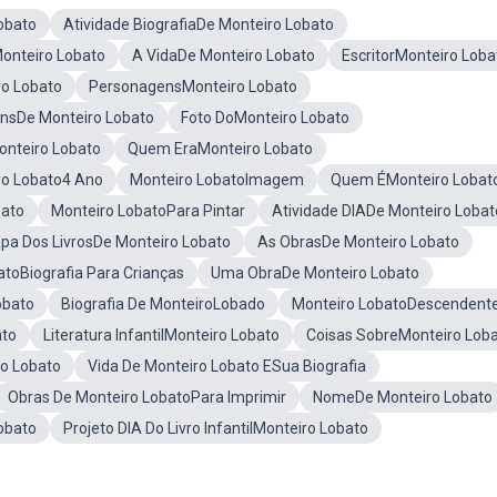
obato
Atividade BiografiaDe Monteiro Lobato
onteiro Lobato
A VidaDe Monteiro Lobato
EscritorMonteiro Loba
ro Lobato
PersonagensMonteiro Lobato
nsDe Monteiro Lobato
Foto DoMonteiro Lobato
onteiro Lobato
Quem EraMonteiro Lobato
ro Lobato4 Ano
Monteiro LobatoImagem
Quem ÉMonteiro Lobat
bato
Monteiro LobatoPara Pintar
Atividade DIADe Monteiro Lobat
pa Dos LivrosDe Monteiro Lobato
As ObrasDe Monteiro Lobato
atoBiografia Para Crianças
Uma ObraDe Monteiro Lobato
obato
Biografia De MonteiroLobado
Monteiro LobatoDescendent
ato
Literatura InfantilMonteiro Lobato
Coisas SobreMonteiro Lob
o Lobato
Vida De Monteiro Lobato ESua Biografia
Obras De Monteiro LobatoPara Imprimir
NomeDe Monteiro Lobato
obato
Projeto DIA Do Livro InfantilMonteiro Lobato