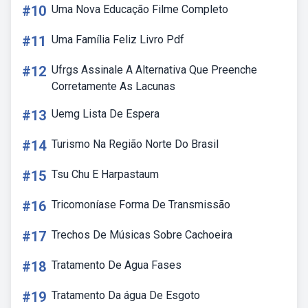
#10
Uma Nova Educação Filme Completo
#11
Uma Família Feliz Livro Pdf
#12
Ufrgs Assinale A Alternativa Que Preenche
Corretamente As Lacunas
#13
Uemg Lista De Espera
#14
Turismo Na Região Norte Do Brasil
#15
Tsu Chu E Harpastaum
#16
Tricomoníase Forma De Transmissão
#17
Trechos De Músicas Sobre Cachoeira
#18
Tratamento De Agua Fases
#19
Tratamento Da água De Esgoto