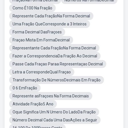
FraçãoNa Forma Decimal
Números Na FormaDecimal
Como É100 Na Fração
Represente Cada FraçãoNa Forma Decimal
Uma Fração QueCorresponde a 3 Inteiros
Forma Decimal DasFraçoes
Fraçao Mista Em FormaDecimal
Representante Cada FraçãoNa Forma Decimal
Fazer a CorrespondenciaDa Fração Ao Decimal
Passe Cada Fraçao Paraa Representaçao Decimal
Letra a CorrespondeQual Fraçao
Transformação De NúmerosDecimais Em Fração
0 6 EmFração
Represente asFraçoes Na Forma Decimais
Atividade Fração5 Ano
Oque Significa Um N Umero Do LadoDa Fração
Número Decimal Cada Uma DasAções a Seguir