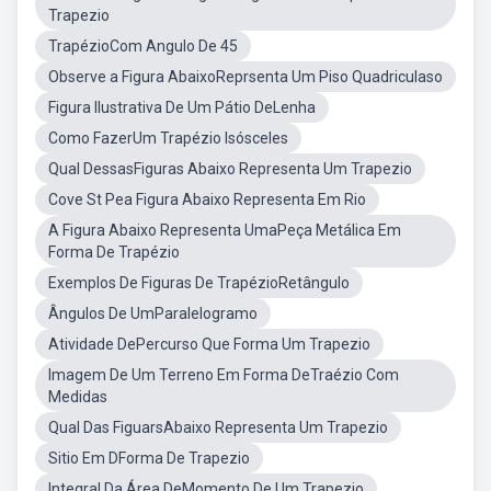
Trapezio
TrapézioCom Angulo De 45
Observe a Figura AbaixoReprsenta Um Piso Quadriculaso
Figura Ilustrativa De Um Pátio DeLenha
Como FazerUm Trapézio Isósceles
Qual DessasFiguras Abaixo Representa Um Trapezio
Cove St Pea Figura Abaixo Representa Em Rio
A Figura Abaixo Representa UmaPeça Metálica Em
Forma De Trapézio
Exemplos De Figuras De TrapézioRetângulo
Ângulos De UmParalelogramo
Atividade DePercurso Que Forma Um Trapezio
Imagem De Um Terreno Em Forma DeTraézio Com
Medidas
Qual Das FiguarsAbaixo Representa Um Trapezio
Sitio Em DForma De Trapezio
Integral Da Área DeMomento De Um Trapezio