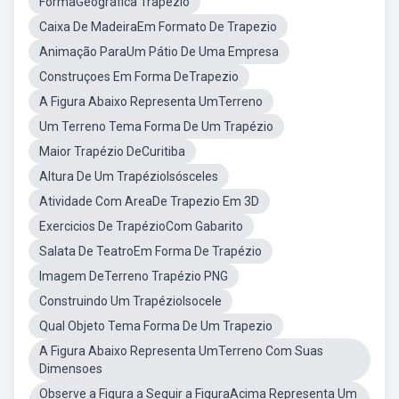
FormaGeográfica Trapézio
Caixa De MadeiraEm Formato De Trapezio
Animação ParaUm Pátio De Uma Empresa
Construçoes Em Forma DeTrapezio
A Figura Abaixo Representa UmTerreno
Um Terreno Tema Forma De Um Trapézio
Maior Trapézio DeCuritiba
Altura De Um TrapézioIsósceles
Atividade Com AreaDe Trapezio Em 3D
Exercicios De TrapézioCom Gabarito
Salata De TeatroEm Forma De Trapézio
Imagem DeTerreno Trapézio PNG
Construindo Um TrapézioIsocele
Qual Objeto Tema Forma De Um Trapezio
A Figura Abaixo Representa UmTerreno Com Suas
Dimensoes
Observe a Figura a Seguir a FiguraAcima Representa Um