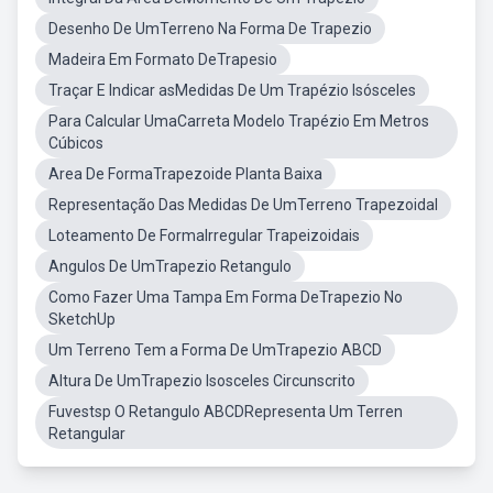
Desenho De UmTerreno Na Forma De Trapezio
Madeira Em Formato DeTrapesio
Traçar E Indicar asMedidas De Um Trapézio Isósceles
Para Calcular UmaCarreta Modelo Trapézio Em Metros
Cúbicos
Area De FormaTrapezoide Planta Baixa
Representação Das Medidas De UmTerreno Trapezoidal
Loteamento De FormaIrregular Trapeizoidais
Angulos De UmTrapezio Retangulo
Como Fazer Uma Tampa Em Forma DeTrapezio No
SketchUp
Um Terreno Tem a Forma De UmTrapezio ABCD
Altura De UmTrapezio Isosceles Circunscrito
Fuvestsp O Retangulo ABCDRepresenta Um Terren
Retangular