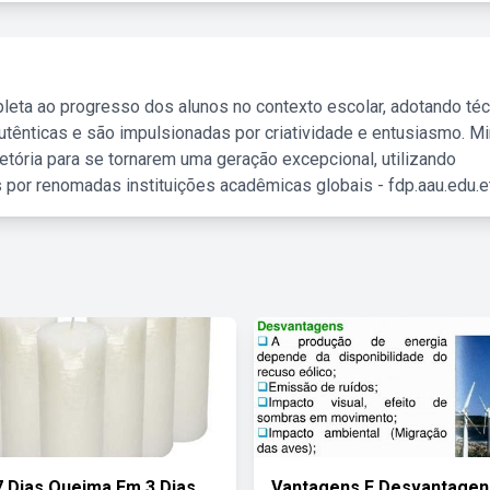
leta ao progresso dos alunos no contexto escolar, adotando té
tênticas e são impulsionadas por criatividade e entusiasmo. M
etória para se tornarem uma geração excepcional, utilizando
 por renomadas instituições acadêmicas globais - fdp.aau.edu.et
7 Dias Queima Em 3 Dias
Vantagens E Desvantagen