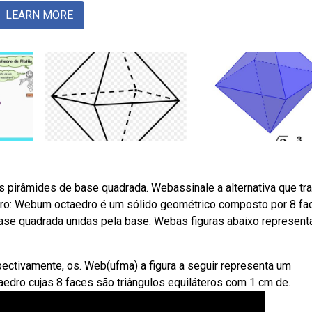
LEARN MORE
pirâmides de base quadrada. Webassinale a alternativa que tr
ro: Webum octaedro é um sólido geométrico composto por 8 fa
ase quadrada unidas pela base. Webas figuras abaixo represen
pectivamente, os. Web(ufma) a figura a seguir representa um
taedro cujas 8 faces são triângulos equiláteros com 1 cm de.