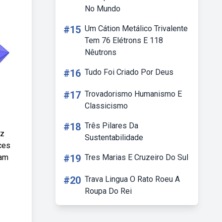
No Mundo
#15
Um Cátion Metálico Trivalente
Tem 76 Elétrons E 118
Nêutrons
#16
Tudo Foi Criado Por Deus
#17
Trovadorismo Humanismo E
Classicismo
#18
Três Pilares Da
az
Sustentabilidade
ces
tam
#19
Tres Marias E Cruzeiro Do Sul
#20
Trava Lingua O Rato Roeu A
Roupa Do Rei