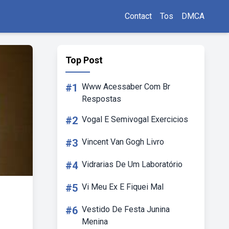
Contact
Tos
DMCA
Top Post
#1
Www Acessaber Com Br
Respostas
#2
Vogal E Semivogal Exercicios
#3
Vincent Van Gogh Livro
#4
Vidrarias De Um Laboratório
#5
Vi Meu Ex E Fiquei Mal
#6
Vestido De Festa Junina
Menina