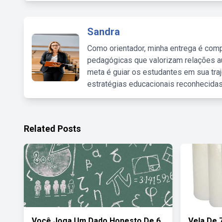
Sandra
Como orientador, minha entrega é comp
pedagógicas que valorizam relações au
meta é guiar os estudantes em sua traj
estratégias educacionais reconhecidas
Related Posts
Você Joga Um Dado Honesto De 6
Vela De 