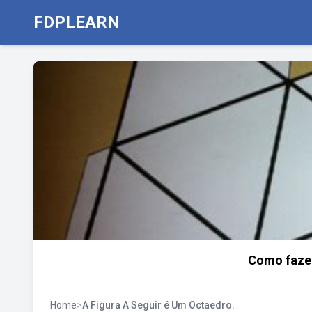
FDPLEARN
Como fazer
Home
>
A Figura A Seguir é Um Octaedro.