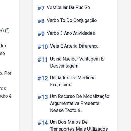
#7
Vestibular Da Puc Go
#8
Verbo To Do Conjugação
) (f)
#9
Verbo 3 Ano Atividades
)
dro
#10
Veia E Arteria Diferença
aso
#11
Usina Nuclear Vantagem E
Desvantagem
o. Por
#12
Unidades De Medidas
Exercicios
ros
edro é
#13
Um Recurso De Modalização
Argumentativa Presente
m
Nesse Texto é...
#14
Um Dos Meios De
Transportes Mais Utilizados