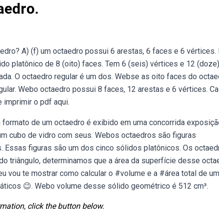
aedro.
ro? A) (f) um octaedro possui 6 arestas, 6 faces e 6 vértices. B
o platônico de 8 (oito) faces. Tem 6 (seis) vértices e 12 (doze
da. O octaedro regular é um dos. Webse as oito faces do octae
gular. Webo octaedro possui 8 faces, 12 arestas e 6 vértices. C
 imprimir o pdf aqui.
m formato de um octaedro é exibido em uma concorrida exposiçã
e um cubo de vidro com seus. Webos octaedros são figuras
s. Essas figuras são um dos cinco sólidos platônicos. Os octaed
 do triângulo, determinamos que a área da superfície desse octa
eu vou te mostrar como calcular o #volume e a #área total de u
máticos 😉. Webo volume desse sólido geométrico é 512 cm³.
mation, click the button below.