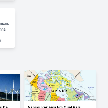
cnicas
inha
.
s Da
Vancouver Fica Em Qual País