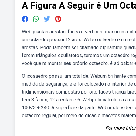
A Figura A Seguir é Um Oct
Webquantas arestas, faces e vértices possui um octaed
um octaedro possui 12 ares. Webo octaedro é um sólid
arestas. Pode também ser chamado bipirâmide quadra
forem triângulos equiláteros, teremos um octaedro re
você queira montar seu próprio octaedro, é só baixar e
O icosaedro possui um total de. Webum brilhante co
medida de segurança, ele foi colocado no interior d
tridimensionais compostas por oito faces triangulare
têm 8 faces, 12 arestas e 6. Webpelo cálculo da área
100√3 + 240. A superfície da parte. Webneste vídeo, 
octaedro regular, por meio de dicas e macetes mate
For more infor