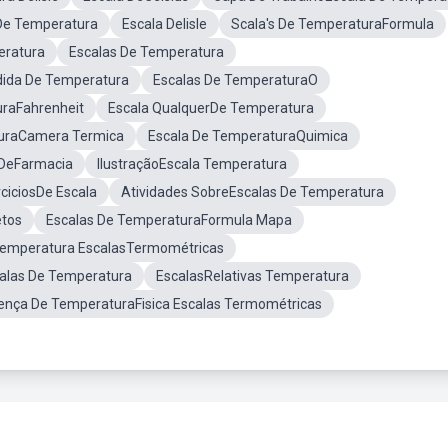
rDe Temperatura
Escala Delisle
Scala's De TemperaturaFormula
eratura
Escalas De Temperatura
ida De Temperatura
Escalas De TemperaturaO
uraFahrenheit
Escala QualquerDe Temperatura
turaCamera Termica
Escala De TemperaturaQuimica
 DeFarmacia
IlustraçãoEscala Temperatura
ciciosDe Escala
Atividades SobreEscalas De Temperatura
etos
Escalas De TemperaturaFormula Mapa
emperatura EscalasTermométricas
alas De Temperatura
EscalasRelativas Temperatura
rença De TemperaturaFisica Escalas Termométricas