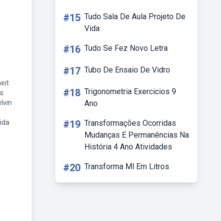
#15
Tudo Sala De Aula Projeto De
Vida
#16
Tudo Se Fez Novo Letra
#17
Tubo De Ensaio De Vidro
eit
#18
Trigonometria Exercicios 9
s
lvin
Ano
ida
#19
Transformações Ocorridas
Mudanças E Permanências Na
História 4 Ano Atividades
#20
Transforma Ml Em Litros