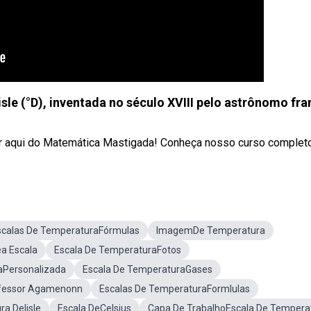
le (°D), inventada no século XVIII pelo astrônomo fra
 aqui do Matemática Mastigada! Conheça nosso curso completo: 
scalas De TemperaturaFórmulas
ImagemDe Temperatura
a Escala
Escala De TemperaturaFotos
aPersonalizada
Escala De TemperaturaGases
ofessor Agamenonn
Escalas De TemperaturaFormlulas
a Delisle
Escala DeCelsius
Capa De TrabalhoEscala De Tempera