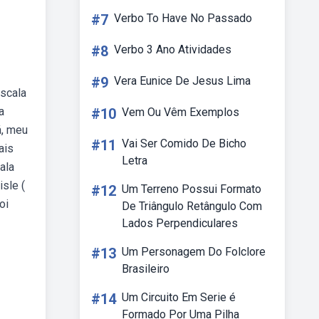
#7
Verbo To Have No Passado
#8
Verbo 3 Ano Atividades
#9
Vera Eunice De Jesus Lima
escala
a
#10
Vem Ou Vêm Exemplos
á, meu
#11
Vai Ser Comido De Bicho
ais
Letra
ala
sle (
#12
Um Terreno Possui Formato
oi
De Triângulo Retângulo Com
Lados Perpendiculares
#13
Um Personagem Do Folclore
Brasileiro
#14
Um Circuito Em Serie é
Formado Por Uma Pilha