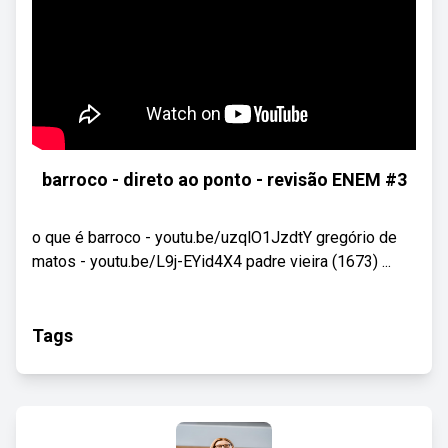
barroco - direto ao ponto - revisão ENEM #3
o que é barroco - youtu.be/uzqlO1JzdtY gregório de
matos - youtu.be/L9j-EYid4X4 padre vieira (1673) ...
Tags