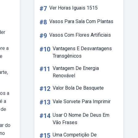
#7
Ver Horas Iguais 1515
#8
Vasos Para Sala Com Plantas
der
#9
Vasos Com Flores Artificiais
re a
#10
Vantagens E Desvantagens
Transgênicos
 e
#11
Vantagem De Energia
rte,
Renovável
#12
Valor Bola De Basquete
nos a
é a
#13
Vale Sorvete Para Imprimir
 de
#14
Usar O Nome De Deus Em
Vão Frases
ar do
 no
#15
Uma Competição De