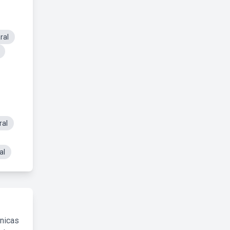
ral
ral
al
cnicas