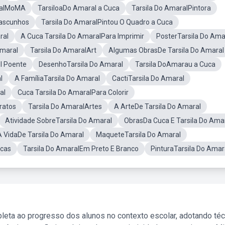
ralMoMA
TarsiloaDo Amaral a Cuca
Tarsila Do AmaralPintora
Rascunhos
Tarsila Do AmaralPintou O Quadro a Cuca
ral
A Cuca Tarsila Do AmaralPara Imprimir
PosterTarsila Do Ama
Amaral
Tarsila Do AmaralArt
Algumas ObrasDe Tarsila Do Amaral
l Poente
DesenhoTarsila Do Amaral
Tarsila DoAmarau a Cuca
l
A FamíliaTarsila Do Amaral
CactiTarsila Do Amaral
al
Cuca Tarsila Do AmaralPara Colorir
ratos
Tarsila Do AmaralArtes
A ArteDe Tarsila Do Amaral
Atividade SobreTarsila Do Amaral
ObrasDa Cuca E Tarsila Do Ama
A VidaDe Tarsila Do Amaral
MaqueteTarsila Do Amaral
icas
Tarsila Do AmaralEm Preto E Branco
PinturaTarsila Do Amar
leta ao progresso dos alunos no contexto escolar, adotando té