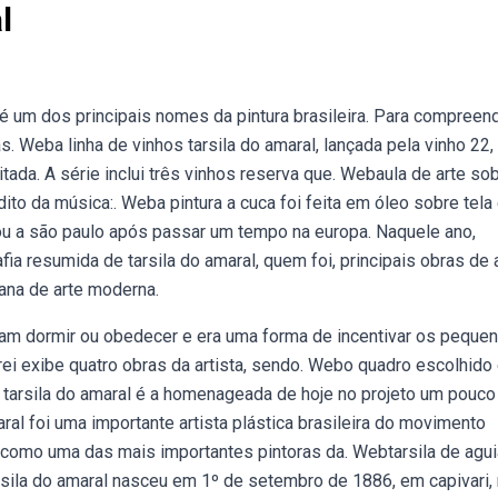
l
é um dos principais nomes da pintura brasileira. Para compreen
. Weba linha de vinhos tarsila do amaral, lançada pela vinho 22,
ada. A série inclui três vinhos reserva que. Webaula de arte sob
édito da música:. Weba pintura a cuca foi feita em óleo sobre tela
tou a são paulo após passar um tempo na europa. Naquele ano,
ia resumida de tarsila do amaral, quem foi, principais obras de a
mana de arte moderna.
am dormir ou obedecer e era uma forma de incentivar os peque
ei exibe quatro obras da artista, sendo. Webo quadro escolhido 
sta tarsila do amaral é a homenageada de hoje no projeto um pouco
aral foi uma importante artista plástica brasileira do movimento
da como uma das mais importantes pintoras da. Webtarsila de agui
rsila do amaral nasceu em 1º de setembro de 1886, em capivari,