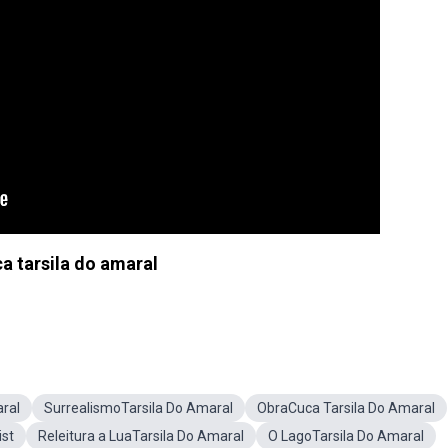
a tarsila do amaral
aral
SurrealismoTarsila Do Amaral
ObraCuca Tarsila Do Amaral
ist
Releitura a LuaTarsila Do Amaral
O LagoTarsila Do Amaral