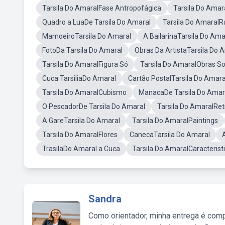
Tarsila Do AmaralFase Antropofágica
Tarsila Do Ama
Quadro a LuaDe Tarsila Do Amaral
Tarsila Do Amaral
MamoeiroTarsila Do Amaral
A BailarinaTarsila Do Ama
FotoDa Tarsila Do Amaral
Obras Da ArtistaTarsila Do 
Tarsila Do AmaralFigura Só
Tarsila Do AmaralObras So
Cuca TarsiliaDo Amaral
Cartão PostalTarsila Do Amara
Tarsila Do AmaralCubismo
ManacaDe Tarsila Do Amar
O PescadorDe Tarsila Do Amaral
Tarsila Do AmaralRet
A GareTarsila Do Amaral
Tarsila Do AmaralPaintings
Tarsila Do AmaralFlores
CanecaTarsila Do Amaral
TrasilaDo Amaral a Cuca
Tarsila Do AmaralCaracterist
Sandra
Como orientador, minha entrega é comp