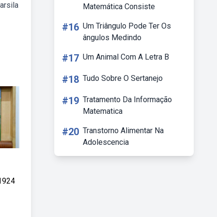
arsila
Matemática Consiste
#16
Um Triângulo Pode Ter Os
ângulos Medindo
#17
Um Animal Com A Letra B
#18
Tudo Sobre O Sertanejo
#19
Tratamento Da Informação
Matematica
#20
Transtorno Alimentar Na
Adolescencia
 1924