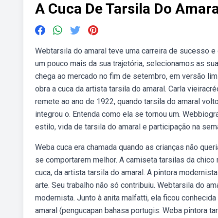
A Cuca De Tarsila Do Amara
Webtarsila do amaral teve uma carreira de sucesso e 
um pouco mais da sua trajetória, selecionamos as suas
chega ao mercado no fim de setembro, em versão limit
obra a cuca da artista tarsila do amaral. Carla vieiracr
remete ao ano de 1922, quando tarsila do amaral vol
integrou o. Entenda como ela se tornou um. Webbiograf
estilo, vida de tarsila do amaral e participação na se
Weba cuca era chamada quando as crianças não queri
se comportarem melhor. A camiseta tarsilas da chico r
cuca, da artista tarsila do amaral. A pintora moderni
arte. Seu trabalho não só contribuiu. Webtarsila do am
modernista. Junto à anita malfatti, ela ficou conheci
amaral (pengucapan bahasa portugis: Weba pintora ta