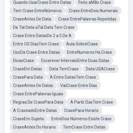
Quando UsarCrase Entre Datas
Feito aMão Crase
Tem Crase EntreNúmeros
Crase EntreDois Numerais
CraseAntes De Data
Crase EntrePalavras Repetidas
De Tal Data aTal Data Tem Crase
Crase Entre DatasDe 2 a 5 De A
Entre OS DiasTem Crase
Aula SobreCrase
UsoDa Crase Entre Datas
EntreNumeros Ha Crase
DicasCrase
Escerever IntervaloEntre Duas Datas
CraseEm Datas
Data TemCrase
Data USACrase
CrasePara Data
A Entre DatasTem Crase
CraseAntes De Datas
VaiCrase Entre Dias
Crase EntrePalavras Iguais
Regraa De CrasePara Data
A Partir DasTem Crase
A CraseadoEntre Datas
CrasePara Horario
CraseEm Sujeito
EntreDois Números Existe Crase
CraseAntes Do Horario
TemCrase Entre Datas