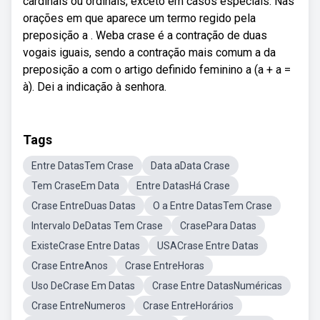
cardinais ou ordinais, exceto em casos especiais. Nas
orações em que aparece um termo regido pela
preposição a . Weba crase é a contração de duas
vogais iguais, sendo a contração mais comum a da
preposição a com o artigo definido feminino a (a + a =
à). Dei a indicação à senhora.
Tags
Entre DatasTem Crase
Data aData Crase
Tem CraseEm Data
Entre DatasHá Crase
Crase EntreDuas Datas
O a Entre DatasTem Crase
Intervalo DeDatas Tem Crase
CrasePara Datas
ExisteCrase Entre Datas
USACrase Entre Datas
Crase EntreAnos
Crase EntreHoras
Uso DeCrase Em Datas
Crase Entre DatasNuméricas
Crase EntreNumeros
Crase EntreHorários