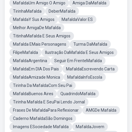
MafaldaUm Amigo O Amigo
Amiga DaMafalda
TirinhaMafalda
DeberMafalda
MafaldaY Sus Amigos
MafaldaValor ES
Melhor AmigaDe Mafalda
TitinhaMafalda E Seus Amigos
Mafalda EMais Personagens
Turma DaMafalda
FilipeMafalda
Ilustração DaMafalda E Seus Amigos
MafaldaArgentina
Seguir Em FrenteMafalda
MafaldaEm DIA Dos Pais
MafaldaEscrevendo Carta
MafaldaAmizade Monica
MafaldaInfoEscola
Tirinha Da MafaldaCom Seu Pai
MafaldaBuenos Aires
QuadrindoMafalda
Tirinha Mafalda E SeuPai Lendo Jornal
Frases De MafaldaPara Reflexionar
AMGDe Mafalda
Caderno MafaldaSão Domingos
Imagens ESociedade Mafalda
MafaldaJovem