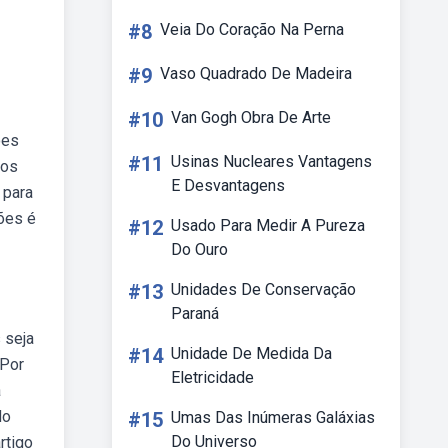
#8
Veia Do Coração Na Perna
#9
Vaso Quadrado De Madeira
#10
Van Gogh Obra De Arte
ões
#11
Usinas Nucleares Vantagens
ros
E Desvantagens
 para
ões é
#12
Usado Para Medir A Pureza
Do Ouro
#13
Unidades De Conservação
Paraná
 seja
#14
Unidade De Medida Da
 Por
Eletricidade
a
do
#15
Umas Das Inúmeras Galáxias
Do Universo
rtigo