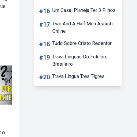
que
#16
Um Casal Planeja Ter 3 Filhos
#17
Two And A Half Men Assistir
Online
#18
Tudo Sobre Cristo Redentor
#19
Trava Línguas Do Folclore
Brasileiro
#20
Trava Lingua Tres Tigres
r o