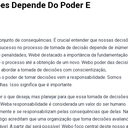
ões Depende Do Poder E
njunto de consequências. É crucial entender que nossas decis
sucesso no processo de tomada de decisão depende de inúme
s e penalidades; Webé destacado a importância da fundamentação
 e o processo até a obtenção de um novo. Webo poder das decis
te abordar a tomada de decisões com conscientização,
 o poder de tomar decisões vem a responsabilidade. Somos
s. Isso significa que é importante.
r o que deseja, mas planejar para que essa tomada de decisões
as. Weba responsabilidade é considerada um valor do ser humano.
mente e se responsabilizam pelas consequências que delas. N
rtigo acreditam que uma organização que toma decisões avalian
l. A partir daí será possível. Webo foco central deste nosso a