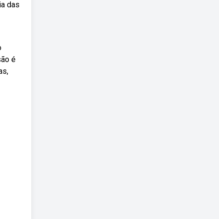
ia das
o
são é
as,