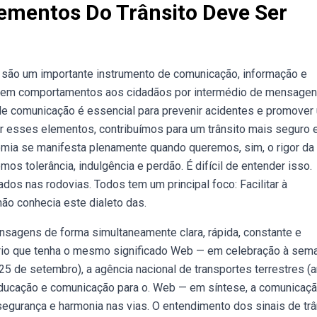
ementos Do Trânsito Deve Ser
 são um importante instrumento de comunicação, informação e
zem comportamentos aos cidadãos por intermédio de mensage
 comunicação é essencial para prevenir acidentes e promover
car esses elementos, contribuímos para um trânsito mais seguro 
omia se manifesta plenamente quando queremos, sim, o rigor da 
os tolerância, indulgência e perdão. É difícil de entender isso.
os nas rodovias. Todos tem um principal foco: Facilitar à
ão conhecia este dialeto das.
nsagens de forma simultaneamente clara, rápida, constante e
ário que tenha o mesmo significado Web — em celebração à sem
25 de setembro), a agência nacional de transportes terrestres (a
educação e comunicação para o. Web — em síntese, a comunicaç
segurança e harmonia nas vias. O entendimento dos sinais de trâ