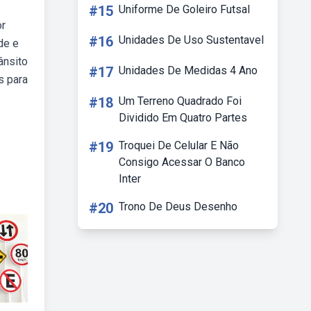
#15
Uniforme De Goleiro Futsal
or
#16
Unidades De Uso Sustentavel
de e
ânsito
#17
Unidades De Medidas 4 Ano
s para
#18
Um Terreno Quadrado Foi
Dividido Em Quatro Partes
#19
Troquei De Celular E Não
Consigo Acessar O Banco
Inter
#20
Trono De Deus Desenho