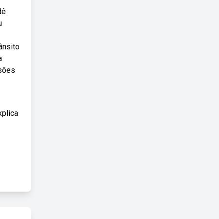
dê
u
ânsito
a
isões
xplica