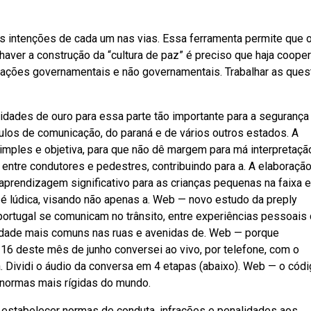
as intenções de cada um nas vias. Essa ferramenta permite que 
aver a construção da “cultura de paz” é preciso que haja coope
nizações governamentais e não governamentais. Trabalhar as que
nidades de ouro para essa parte tão importante para a segurança
ulos de comunicação, do paraná e de vários outros estados. A
imples e objetiva, para que não dê margem para má interpretaçã
entre condutores e pedestres, contribuindo para a. A elaboraçã
prendizagem significativo para as crianças pequenas na faixa e
 é lúdica, visando não apenas a. Web — novo estudo da preply
portugal se comunicam no trânsito, entre experiências pessoais
ilidade mais comuns nas ruas e avenidas de. Web — porque
 16 deste mês de junho conversei ao vivo, por telefone, com o
iba. Dividi o áudio da conversa em 4 etapas (abaixo). Web — o cód
as normas mais rígidas do mundo.
de estabelecer normas de conduta, infrações e penalidades aos