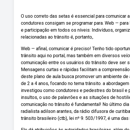
O uso correto das setas é essencial para comunicar 
condutores consigam se programar para. Web — para h
e participação em todos os níveis: Indivíduos, orga
relacionadas ao trânsito é, portanto,.
Web — afinal, comunicar é preciso! Tenho tido oportu
trânsito aqui no portal, mas também em diversos veíc
comunicação entre os usuários do trânsito deve ser s
Mensagens curtas e rápidas facilitam a compreensão 
deste plano de aula busca promover um ambiente de a
de 2 a 4 anos, focando no tema trânsito. a abordagem
investigou como condutores e pedestres do brasil e 
insultos, o uso de palavrões e as situações de host
comunicação no trânsito é fundamental! No último dia
radialista adilson arantes, da rádio difusora de curit
trânsito brasileiro (ctb), lei nº 9. 503/1997, é uma d
Ele dá atribuições às autoridades brasileiras, além 