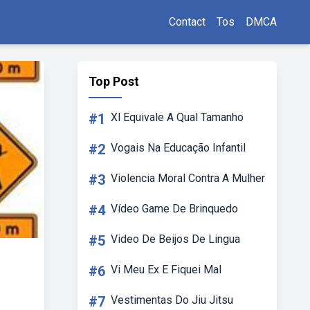
Contact
Tos
DMCA
Top Post
#1
Xl Equivale A Qual Tamanho
#2
Vogais Na Educação Infantil
#3
Violencia Moral Contra A Mulher
#4
Vídeo Game De Brinquedo
#5
Video De Beijos De Lingua
#6
Vi Meu Ex E Fiquei Mal
#7
Vestimentas Do Jiu Jitsu