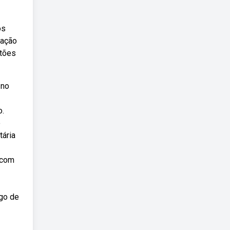
os
ração
stões
 no
o.
o
tária
 com
igo de