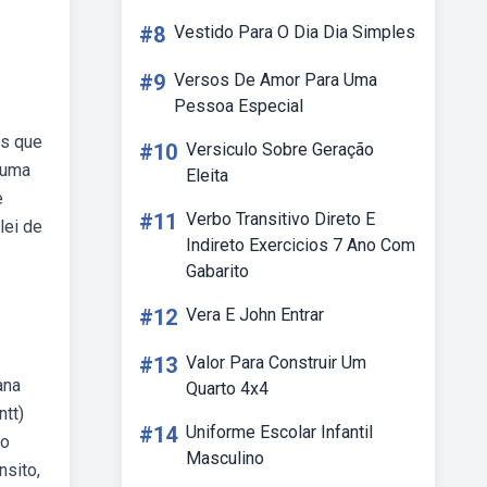
#8
Vestido Para O Dia Dia Simples
#9
Versos De Amor Para Uma
Pessoa Especial
ns que
#10
Versiculo Sobre Geração
 uma
Eleita
e
#11
Verbo Transitivo Direto E
lei de
Indireto Exercicios 7 Ano Com
Gabarito
#12
Vera E John Entrar
#13
Valor Para Construir Um
ana
Quarto 4x4
ntt)
#14
Uniforme Escolar Infantil
ão
Masculino
nsito,