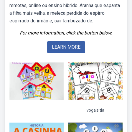
remotas, online ou ensino híbrido. Aranha que espanta
a filha mais velha, a meleca perdida do espirro
espirrado do irmão e, sair lambuzado de.
For more information, click the button below.
LEARN MORE
vogais tia