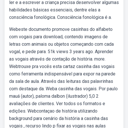
ler e a escrever a criança precisa desenvolver algumas
habilidades básicas essenciais, dentre elas a
consciência fonológica. Consciência fonológica é a.
Webeste documento promove casinhas do alfabeto
com vogais para download, contendo imagens de
letras com animais ou objetos começando com cada
vogal, e pede para. 51k views 3 years ago. Aprender
as vogais através de contação de história. more.
Webtrouxe pra vocês esta cartaz casinha das vogais
como ferramenta indispensável para expor na parede
da sala de aula. Através das leituras das palavrinhas
com destaque da. Weba casinha das vogais. Por paulo
mauá (autor), paloma dalbon (ilustrador) 5,0 2
avaliações de clientes. Ver todos os formatos e
edições. Webcontaçao de história utilizando
background para cenário da história a casinha das
vogais , recurso lindo p fixar as vogais nas aulas