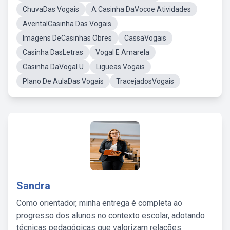
ChuvaDas Vogais
A Casinha DaVocoe Atividades
AventalCasinha Das Vogais
Imagens DeCasinhas Obres
CassaVogais
Casinha DasLetras
Vogal E Amarela
Casinha DaVogal U
Ligueas Vogais
Plano De AulaDas Vogais
TracejadosVogais
Sandra
Como orientador, minha entrega é completa ao
progresso dos alunos no contexto escolar, adotando
técnicas pedagógicas que valorizam relações