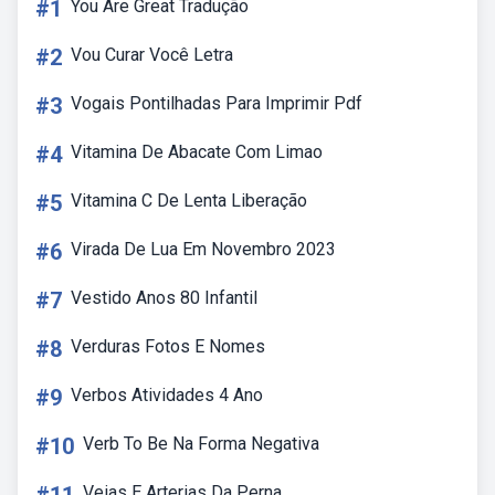
#1
You Are Great Tradução
#2
Vou Curar Você Letra
#3
Vogais Pontilhadas Para Imprimir Pdf
#4
Vitamina De Abacate Com Limao
#5
Vitamina C De Lenta Liberação
#6
Virada De Lua Em Novembro 2023
#7
Vestido Anos 80 Infantil
#8
Verduras Fotos E Nomes
#9
Verbos Atividades 4 Ano
#10
Verb To Be Na Forma Negativa
Veias E Arterias Da Perna